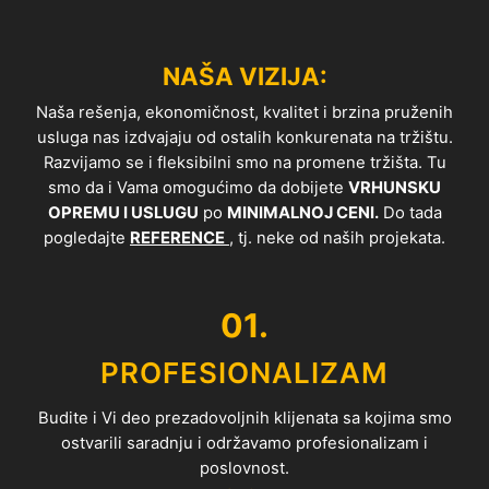
NAŠA VIZIJA:
Naša rešenja, ekonomičnost, kvalitet i brzina pruženih
usluga nas izdvajaju od ostalih konkurenata na tržištu.
Razvijamo se i fleksibilni smo na promene tržišta. Tu
smo da i Vama omogućimo da dobijete
VRHUNSKU
OPREMU I USLUGU
po
MINIMALNOJ CENI.
Do tada
pogledajte
REFERENCE
, tj. neke od naših projekata.
01.
PROFESIONALIZAM
Budite i Vi deo prezadovoljnih klijenata sa kojima smo
ostvarili saradnju i održavamo profesionalizam i
poslovnost.