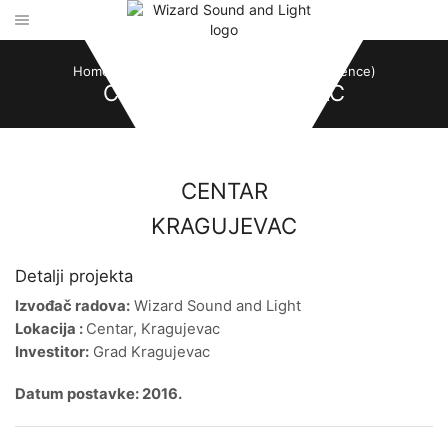
Home
Centar, Kragujevac
Bilbordi(reference)
CENTAR, KRAGUJEVAC
CENTAR
KRAGUJEVAC
LED ekran P16 DIP 4X3m
Detalji projekta
Izvođač radova:
Wizard Sound and Light
Lokacija :
Centar, Kragujevac
Investitor:
Grad Kragujevac
Datum postavke: 2016.