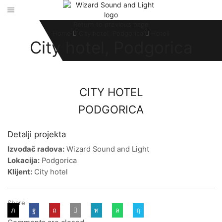
Return to previous page
Home
City hotel, Podgorica
Hoteli
City hotel, Podgorica
CITY HOTEL
PODGORICA
Konferencijski i prevodilački sistem ugrađen u hotel City Podgorica
Detalji projekta
Izvođač radova:
Wizard Sound and Light
Lokacija:
Podgorica
Klijent:
City hotel
Share