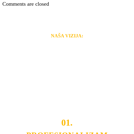
Comments are closed
NAŠA VIZIJA:
Naša rešenja, ekonomičnost, kvalitet i brzina pruženih
usluga nas izdvajaju od ostalih konkurenata na tržištu.
Razvijamo se i fleksibilni smo na promene tržišta. Tu
smo da i Vama omogućimo da dobijete
VRHUNSKU
OPREMU I USLUGU
po
MINIMALNOJ CENI.
Do tada pogledajte
REFERENCE
, tj. neke od naših
projekata.
01.