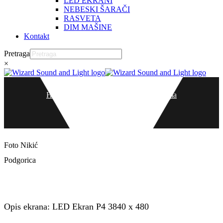
LED EKRANI
NEBESKI ŠARAČI
RASVETA
DIM MAŠINE
Kontakt
Pretraga
×
Home
Foto Nikić
Ekrani Na Objektima
FOTO NIKIĆ
Foto Nikić
Podgorica
Foto Nikić
Opis ekrana: LED Ekran P4 3840 x 480