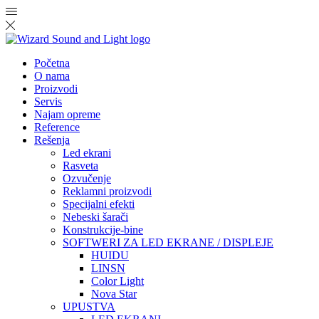
Početna
O nama
Proizvodi
Servis
Najam opreme
Reference
Rešenja
Led ekrani
Rasveta
Ozvučenje
Reklamni proizvodi
Specijalni efekti
Nebeski šarači
Konstrukcije-bine
SOFTWERI ZA LED EKRANE / DISPLEJE
HUIDU
LINSN
Color Light
Nova Star
UPUSTVA