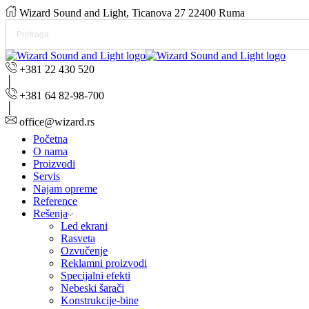
Wizard Sound and Light, Ticanova 27 22400 Ruma
+381 22 430 520
+381 64 82-98-700
office@wizard.rs
Početna
O nama
Proizvodi
Servis
Najam opreme
Reference
Rešenja
Led ekrani
Rasveta
Ozvučenje
Reklamni proizvodi
Specijalni efekti
Nebeski šarači
Konstrukcije-bine