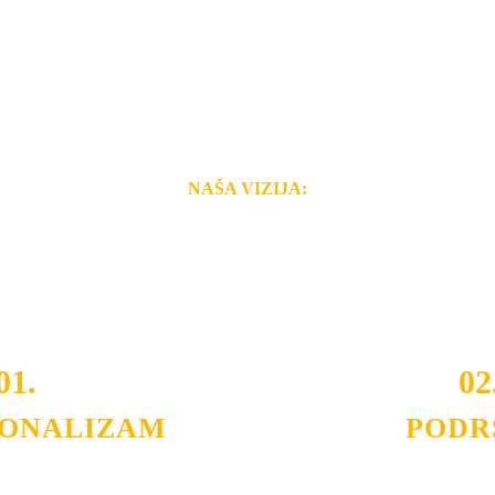
NAŠA VIZIJA:
i brzina pruženih usluga nas izdvajaju od ostalih konkurenata 
 i Vama omogućimo da dobijete
VRHUNSKU OPREMU I 
o tada pogledajte
REFERENCE
, tj. neke od naših projekat
01.
02
IONALIZAM
PODR
ljnih klijenata sa kojima smo
Nudimo savetovanje u izboru 