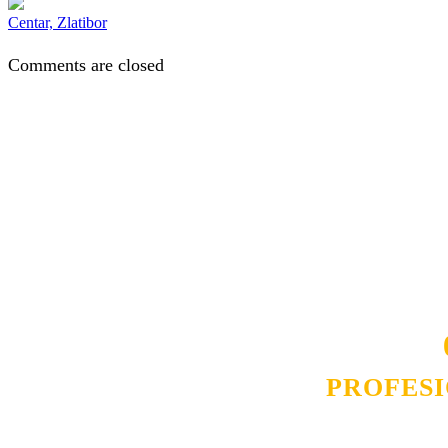
Centar, Zlatibor
Comments are closed
Naša rešenja, ekonomičnost, kvalitet 
smo na promene tržišta. Tu smo da
D
PROFES
Budite i Vi deo prezadovo