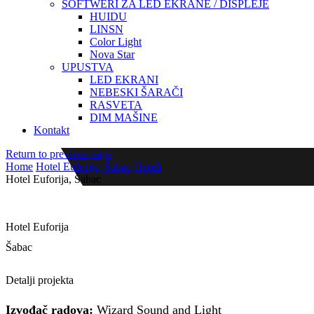
SOFTWERI ZA LED EKRANE / DISPLEJE
HUIDU
LINSN
Color Light
Nova Star
UPUSTVA
LED EKRANI
NEBESKI ŠARAČI
RASVETA
DIM MAŠINE
Kontakt
Return to previous page
Home
Hotel Euforija, Šabac
Hoteli
Hotel Euforija, Šabac
Hotel Euforija
Šabac
LED ekran P10 DIP 3×2
Detalji projekta
Izvođač radova:
Wizard Sound and Light