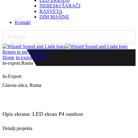
LED EKRANI
NEBESKI ŠARAČI
RASVETA
DIM MAŠINE
Kontakt
Return to previous page
Home
in-export,Ruma
in-export,Ruma
In-Export
Glavna ulica, Ruma
in-export , Ruma
Opis ekrana: LED ekran P4 outdoor
Detalji projekta