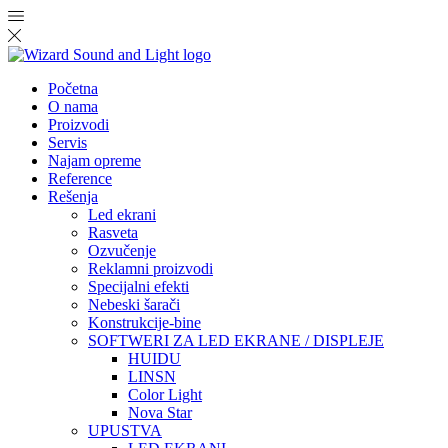
Početna
O nama
Proizvodi
Servis
Najam opreme
Reference
Rešenja
Led ekrani
Rasveta
Ozvučenje
Reklamni proizvodi
Specijalni efekti
Nebeski šarači
Konstrukcije-bine
SOFTWERI ZA LED EKRANE / DISPLEJE
HUIDU
LINSN
Color Light
Nova Star
UPUSTVA