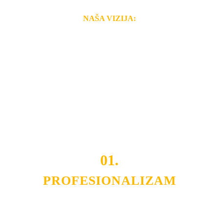
NAŠA VIZIJA:
Naša rešenja, ekonomičnost, kvalitet i brzina pruženih
usluga nas izdvajaju od ostalih konkurenata na tržištu.
Razvijamo se i fleksibilni smo na promene tržišta. Tu
smo da i Vama omogućimo da dobijete
VRHUNSKU
OPREMU I USLUGU
po
MINIMALNOJ CENI.
Do tada pogledajte
REFERENCE
, tj. neke od naših
projekata.
01.
PROFESIONALIZAM
Budite i Vi deo prezadovoljnih klijenata sa kojima smo
ostvarili saradnju i održavamo profesionalizam i