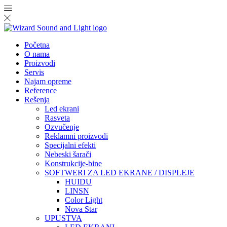
Početna
O nama
Proizvodi
Servis
Najam opreme
Reference
Rešenja
Led ekrani
Rasveta
Ozvučenje
Reklamni proizvodi
Specijalni efekti
Nebeski šarači
Konstrukcije-bine
SOFTWERI ZA LED EKRANE / DISPLEJE
HUIDU
LINSN
Color Light
Nova Star
UPUSTVA