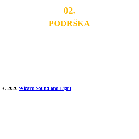
poslovnost.
02.
PODRŠKA
Nudimo savetovanje u izboru rasvete, dizajn prostora i
projektovanje instalacija, montažu, servis i održavanje.
Politika privatnosti
© 2026
Wizard Sound and Light