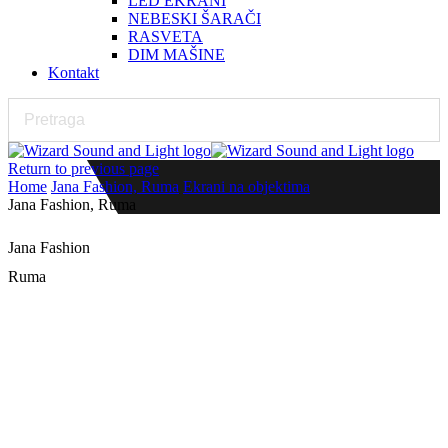
LED EKRANI
NEBESKI ŠARAČI
RASVETA
DIM MAŠINE
Kontakt
Return to previous page
Home
Jana Fashion, Ruma
Ekrani na objektima
Jana Fashion, Ruma
Jana Fashion
Ruma
LED ekran P5 outdoor na uglu zgrade
Detalji projekta
Izvođač:
Wizard Sound and Light
Datum postavke:
13.09.2021.
Investitor:
Jana Fashion