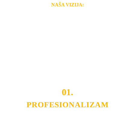
NAŠA VIZIJA:
Naša rešenja, ekonomičnost, kvalitet i brzina pruženih
usluga nas izdvajaju od ostalih konkurenata na tržištu.
Razvijamo se i fleksibilni smo na promene tržišta. Tu
smo da i Vama omogućimo da dobijete
VRHUNSKU
OPREMU I USLUGU
po
MINIMALNOJ CENI.
Do tada pogledajte
REFERENCE
, tj. neke od naših
projekata.
01.
PROFESIONALIZAM
Budite i Vi deo prezadovoljnih klijenata sa kojima smo
ostvarili saradnju i održavamo profesionalizam i