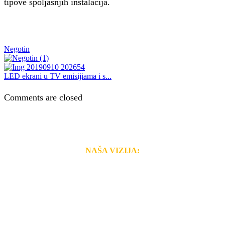
tipove spoljašnjih instalacija.
Negotin
LED ekrani u TV emisijiama i s...
Comments are closed
NAŠA VIZIJA:
Naša rešenja, ekonomičnost, kvalitet i brzina pruženih
usluga nas izdvajaju od ostalih konkurenata na tržištu.
Razvijamo se i fleksibilni smo na promene tržišta. Tu
smo da i Vama omogućimo da dobijete
VRHUNSKU