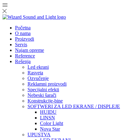
Početna
O nama
Proizvodi
Servis
Najam opreme
Reference
Rešenja
Led ekrani
Rasveta
Ozvučenje
Reklamni proizvodi
Specijalni efekti
Nebeski šarači
Konstrukcije-bine
SOFTWERI ZA LED EKRANE / DISPLEJE
HUIDU
LINSN
Color Light
Nova Star
UPUSTVA