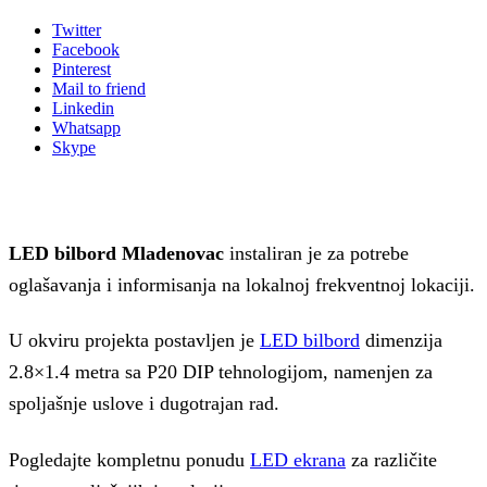
Twitter
Facebook
Pinterest
Mail to friend
Linkedin
Whatsapp
Skype
LED bilbord Mladenovac
instaliran je za potrebe
oglašavanja i informisanja na lokalnoj frekventnoj lokaciji.
U okviru projekta postavljen je
LED bilbord
dimenzija
2.8×1.4 metra sa P20 DIP tehnologijom, namenjen za
spoljašnje uslove i dugotrajan rad.
Pogledajte kompletnu ponudu
LED ekrana
za različite