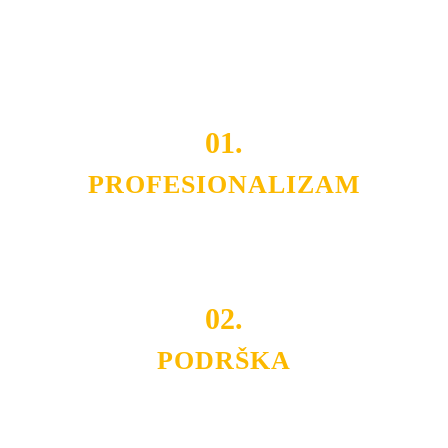
OPREMU I USLUGU
po
MINIMALNOJ CENI.
Do tada pogledajte
REFERENCE
, tj. neke od naših
projekata.
01.
PROFESIONALIZAM
Budite i Vi deo prezadovoljnih klijenata sa kojima smo
ostvarili saradnju i održavamo profesionalizam i
poslovnost.
02.
PODRŠKA
Nudimo savetovanje u izboru rasvete, dizajn prostora i
projektovanje instalacija, montažu, servis i održavanje.