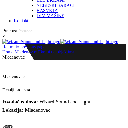
LED EKRANI
NEBESKI ŠARAČI
RASVETA
DIM MAŠINE
Kontakt
Pretraga
×
Return to previous page
Home
Mladenovac
Ekrani na objektima
Mladenovac
Mladenovac
LED bilbord P20 DIP 2.8 X 1.4m
Detalji projekta
Izvođač radova:
Wizard Sound and Light
Lokacija:
Mladenovac
Share