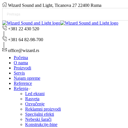
Wizard Sound and Light, Ticanova 27 22400 Ruma
+381 22 430 520
+381 64 82-98-700
office@wizard.rs
Početna
O nama
Proizvodi
Servis
Najam opreme
Reference
Rešenja
Led ekrani
Rasveta
Ozvučenje
Reklamni proizvodi
Specijalni efekti
Nebeski šarači
Konstrukcije-bine