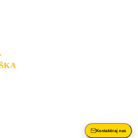
na tržištu. Razvijamo se i fleksibilni
USLUGU
po
MINIMALNOJ CENI.
a.
.
ŠKA
rasvete, dizajn prostora i
ntažu, servis i održavanje.
Kontaktiraj nas