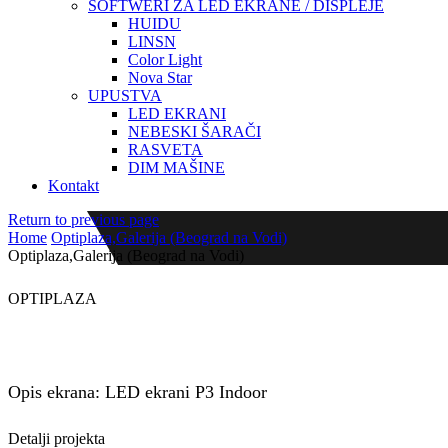
SOFTWERI ZA LED EKRANE / DISPLEJE
HUIDU
LINSN
Color Light
Nova Star
UPUSTVA
LED EKRANI
NEBESKI ŠARAČI
RASVETA
DIM MAŠINE
Kontakt
Return to previous page
Home
Optiplaza,Galerija (Beograd na Vodi)
Optiplaza,Galerija (Beograd na Vodi)
OPTIPLAZA
Optiplaza-Galerija
Opis ekrana: LED ekrani P3 Indoor
Detalji projekta