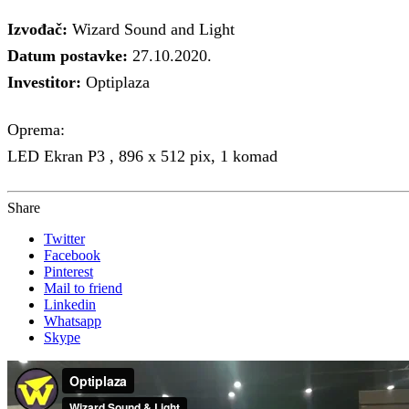
Izvođač:
Wizard Sound and Light
Datum postavke:
27.10.2020.
Investitor:
Optiplaza
Oprema:
LED Ekran P3 , 896 x 512 pix, 1 komad
Share
Twitter
Facebook
Pinterest
Mail to friend
Linkedin
Whatsapp
Skype