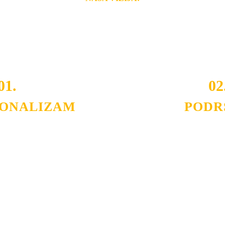
i brzina pruženih usluga nas izdvajaju od ostalih konkurenata 
 i Vama omogućimo da dobijete
VRHUNSKU OPREMU I 
o tada pogledajte
REFERENCE
, tj. neke od naših projekat
01.
02
IONALIZAM
PODR
ljnih klijenata sa kojima smo
Nudimo savetovanje u izboru 
državamo profesionalizam i
projektovanje instalacija, mo
lovnost.
Politika privatnosti