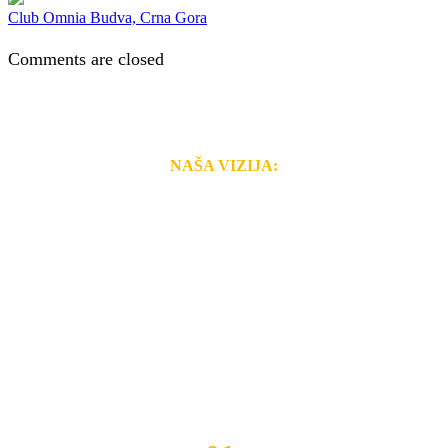
Club Omnia Budva, Crna Gora
Comments are closed
NAŠA VIZIJA:
Naša rešenja, ekonomičnost, kvalitet i brzina pruženih
usluga nas izdvajaju od ostalih konkurenata na tržištu.
Razvijamo se i fleksibilni smo na promene tržišta. Tu
smo da i Vama omogućimo da dobijete
VRHUNSKU
OPREMU I USLUGU
po
MINIMALNOJ CENI.
Do tada pogledajte
REFERENCE
, tj. neke od naših
projekata.