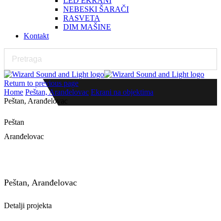
LED EKRANI
NEBESKI ŠARAČI
RASVETA
DIM MAŠINE
Kontakt
Return to previous page
Home
Peštan, Aranđelovac
Ekrani na objektima
Peštan, Aranđelovac
Peštan
Aranđelovac
Led Bilbord P10 SMD , 4 x 2m
Peštan, Aranđelovac
Detalji projekta