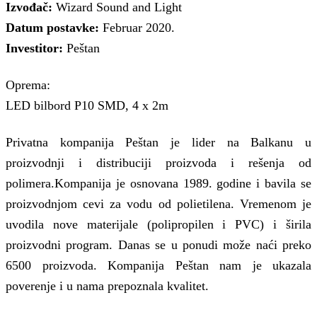
Izvođač:
Wizard Sound and Light
Datum postavke:
Februar 2020.
Investitor:
Peštan
Oprema:
LED bilbord P10 SMD, 4 x 2m
Privatna kompanija Peštan je lider na Balkanu u
proizvodnji i distribuciji proizvoda i rešenja od
polimera.Kompanija je osnovana 1989. godine i bavila se
proizvodnjom cevi za vodu od polietilena. Vremenom je
uvodila nove materijale (polipropilen i PVC) i širila
proizvodni program. Danas se u ponudi može naći preko
6500 proizvoda. Kompanija Peštan nam je ukazala
poverenje i u nama prepoznala kvalitet.