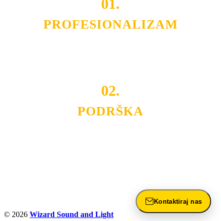
01.
PROFESIONALIZAM
Budite i Vi deo prezadovoljnih klijenata sa kojima smo
ostvarili saradnju i održavamo profesionalizam i
poslovnost.
02.
PODRŠKA
Nudimo savetovanje u izboru rasvete, dizajn prostora i
projektovanje instalacija, montažu, servis i održavanje.
Politika privatnosti
Kontaktiraj nas
© 2026
Wizard Sound and Light