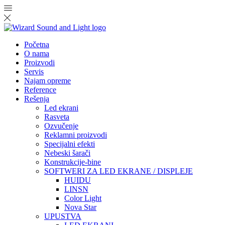
Početna
O nama
Proizvodi
Servis
Najam opreme
Reference
Rešenja
Led ekrani
Rasveta
Ozvučenje
Reklamni proizvodi
Specijalni efekti
Nebeski šarači
Konstrukcije-bine
SOFTWERI ZA LED EKRANE / DISPLEJE
HUIDU
LINSN
Color Light
Nova Star
UPUSTVA