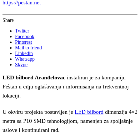
https://pestan.net
Share
Twitter
Facebook
Pinterest
Mail to friend
Linkedin
Whatsapp
Skype
LED bilbord Aranđelovac
instaliran je za kompaniju
Peštan u cilju oglašavanja i informisanja na frekventnoj
lokaciji.
U okviru projekta postavljen je
LED bilbord
dimenzija 4×2
metra sa P10 SMD tehnologijom, namenjen za spoljašnje
uslove i kontinuirani rad.