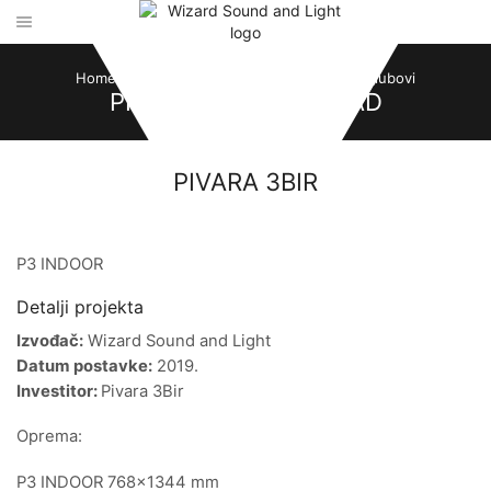
Home
Pivara 3Bir, Novi Sad
Diskoteke I Klubovi
PIVARA 3BIR, NOVI SAD
PIVARA 3BIR
Pivara 3Bir, Futoški put-Novi Sad
P3 INDOOR
Detalji projekta
Izvođač:
Wizard Sound and Light
Datum postavke:
2019.
Investitor:
Pivara 3Bir
Oprema:
P3 INDOOR 768×1344 mm