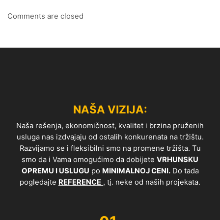
Comments are closed
NAŠA VIZIJA:
Naša rešenja, ekonomičnost, kvalitet i brzina pruženih
usluga nas izdvajaju od ostalih konkurenata na tržištu.
Razvijamo se i fleksibilni smo na promene tržišta. Tu
smo da i Vama omogućimo da dobijete
VRHUNSKU
OPREMU I USLUGU
po
MINIMALNOJ CENI.
Do tada
pogledajte
REFERENCE
, tj. neke od naših projekata.