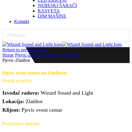
LED EKRANI
NEBESKI ŠARAČI
RASVETA
DIM MAŠINE
Kontakt
Return to previous page
Home
Pjevic-Zlatibor
Diskoteke i klubovi
Pjevic-Zlatibor
Pjevic event centar na Zlatiboru
Detalji projekta:
Izvođač radova:
Wizard Sound and Light
Lokacija:
Zlatibor
Klijent:
Pjevic event centar
Postavljena oprema: