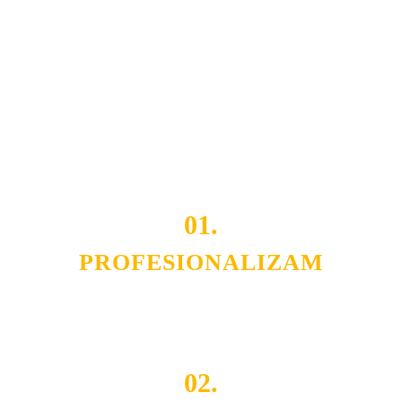
usluga nas izdvajaju od ostalih konkurenata na tržištu.
Razvijamo se i fleksibilni smo na promene tržišta. Tu
smo da i Vama omogućimo da dobijete
VRHUNSKU
OPREMU I USLUGU
po
MINIMALNOJ CENI.
Do tada pogledajte
REFERENCE
, tj. neke od naših
projekata.
01.
PROFESIONALIZAM
Budite i Vi deo prezadovoljnih klijenata sa kojima smo
ostvarili saradnju i održavamo profesionalizam i
poslovnost.
02.