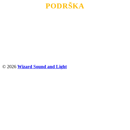
PODRŠKA
Nudimo savetovanje u izboru rasvete, dizajn prostora i
projektovanje instalacija, montažu, servis i održavanje.
Politika privatnosti
© 2026
Wizard Sound and Light