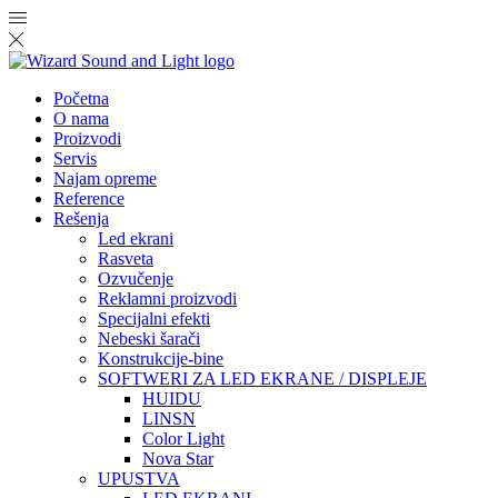
Početna
O nama
Proizvodi
Servis
Najam opreme
Reference
Rešenja
Led ekrani
Rasveta
Ozvučenje
Reklamni proizvodi
Specijalni efekti
Nebeski šarači
Konstrukcije-bine
SOFTWERI ZA LED EKRANE / DISPLEJE
HUIDU
LINSN
Color Light
Nova Star
UPUSTVA