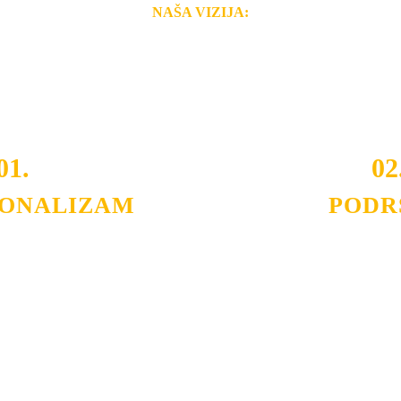
NAŠA VIZIJA:
i brzina pruženih usluga nas izdvajaju od ostalih konkurenata 
 i Vama omogućimo da dobijete
VRHUNSKU OPREMU I 
o tada pogledajte
REFERENCE
, tj. neke od naših projekat
01.
02
IONALIZAM
PODR
ljnih klijenata sa kojima smo
Nudimo savetovanje u izboru 
državamo profesionalizam i
projektovanje instalacija, mo
lovnost.
Politika privatnosti