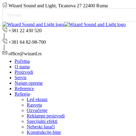
Wizard Sound and Light, Ticanova 27 22400 Ruma
+381 22 430 520
+381 64 82-98-700
office@wizard.rs
Početna
O nama
Proizvodi
Servis
Najam opreme
Reference
Rešenja
Led ekrani
Rasveta
Ozvučenje
Reklamni proizvodi
Specijalni efekti
Nebeski šarači
Konstrukcije-bine