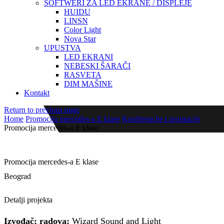
SOFTWERI ZA LED EKRANE / DISPLEJE
HUIDU
LINSN
Color Light
Nova Star
UPUSTVA
LED EKRANI
NEBESKI ŠARAČI
RASVETA
DIM MAŠINE
Kontakt
Return to previous page
Home
Promocija mercedes-a E klase
Konferencije i promocije
Promocija mercedes-a E klase
Promocija mercedes-a E klase
Beograd
Promocija mercedes-a E klase – Beograd
Detalji projekta
Izvođač; radova:
Wizard Sound and Light