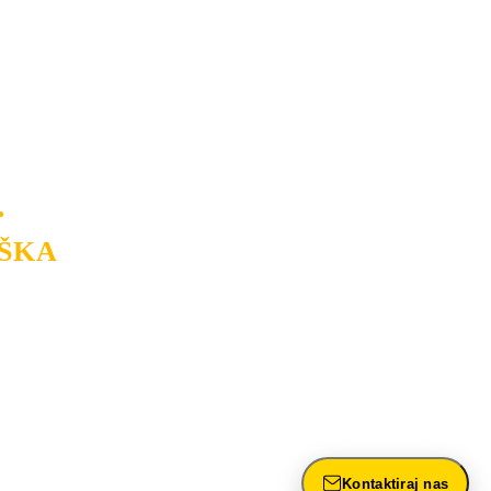
na tržištu. Razvijamo se i fleksibilni
USLUGU
po
MINIMALNOJ CENI.
a.
.
ŠKA
rasvete, dizajn prostora i
ntažu, servis i održavanje.
Kontaktiraj nas