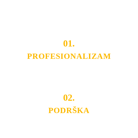
OPREMU I USLUGU
po
MINIMALNOJ CENI.
Do tada pogledajte
REFERENCE
, tj. neke od naših
projekata.
01.
PROFESIONALIZAM
Budite i Vi deo prezadovoljnih klijenata sa kojima smo
ostvarili saradnju i održavamo profesionalizam i
poslovnost.
02.
PODRŠKA
Nudimo savetovanje u izboru rasvete, dizajn prostora i
projektovanje instalacija, montažu, servis i održavanje.