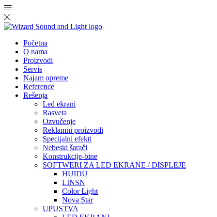
Početna
O nama
Proizvodi
Servis
Najam opreme
Reference
Rešenja
Led ekrani
Rasveta
Ozvučenje
Reklamni proizvodi
Specijalni efekti
Nebeski šarači
Konstrukcije-bine
SOFTWERI ZA LED EKRANE / DISPLEJE
HUIDU
LINSN
Color Light
Nova Star
UPUSTVA