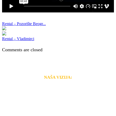
Rental – Pozorište Beogr...
Rental – Vladimirci
Comments are closed
NAŠA VIZIJA:
Naša rešenja, ekonomičnost, kvalitet i brzina pruženih
usluga nas izdvajaju od ostalih konkurenata na tržištu.
Razvijamo se i fleksibilni smo na promene tržišta. Tu
smo da i Vama omogućimo da dobijete
VRHUNSKU