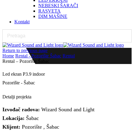
LED EKRANI
NEBESKI ŠARAČI
RASVETA
DIM MAŠINE
Kontakt
Return to previous page
Home
Rental - Pozorište Šabac
Rental
Rental – Pozorište Šabac
Led ekran P3.9 indoor
Pozorište - Šabac
Rental ekran PICH 3.9
Detalji projekta
Izvođač radova:
Wizard Sound and Light
Lokacija:
Šabac
Klijent:
Pozorište , Šabac