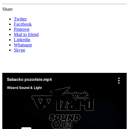
Share
Twitter
Facebook
Pinterest
Mail to friend
Linkedin
Whatsapp
Skype