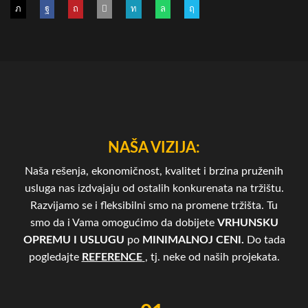
NAŠA VIZIJA:
Naša rešenja, ekonomičnost, kvalitet i brzina pruženih
usluga nas izdvajaju od ostalih konkurenata na tržištu.
Razvijamo se i fleksibilni smo na promene tržišta. Tu
smo da i Vama omogućimo da dobijete
VRHUNSKU
OPREMU I USLUGU
po
MINIMALNOJ CENI.
Do tada
pogledajte
REFERENCE
, tj. neke od naših projekata.