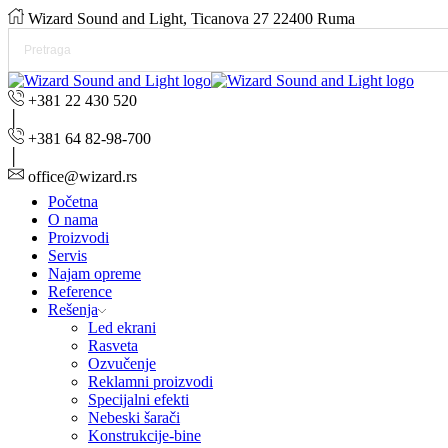
Wizard Sound and Light, Ticanova 27 22400 Ruma
+381 22 430 520
+381 64 82-98-700
office@wizard.rs
Početna
O nama
Proizvodi
Servis
Najam opreme
Reference
Rešenja
Led ekrani
Rasveta
Ozvučenje
Reklamni proizvodi
Specijalni efekti
Nebeski šarači
Konstrukcije-bine