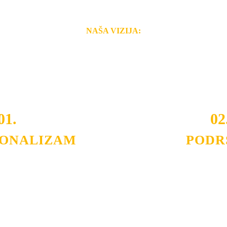
NAŠA VIZIJA:
i brzina pruženih usluga nas izdvajaju od ostalih konkurenata 
 i Vama omogućimo da dobijete
VRHUNSKU OPREMU I 
o tada pogledajte
REFERENCE
, tj. neke od naših projekat
01.
02
IONALIZAM
PODR
ljnih klijenata sa kojima smo
Nudimo savetovanje u izboru 
državamo profesionalizam i
projektovanje instalacija, mo
lovnost.
Politika privatnosti