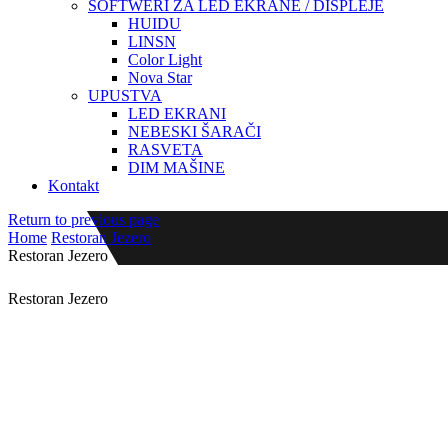
SOFTWERI ZA LED EKRANE / DISPLEJE
HUIDU
LINSN
Color Light
Nova Star
UPUSTVA
LED EKRANI
NEBESKI ŠARAČI
RASVETA
DIM MAŠINE
Kontakt
Return to previous page
Home
Restoran Jezero
Restoran Jezero
Restoran Jezero
Restoran Jezero
Detalji projekta
Izvođač:
Wizard Sound and Light
Datum postavke: