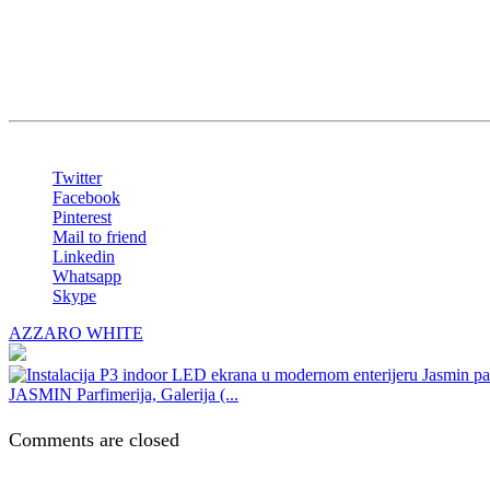
Investitor:
Restoran Jezero
Oprema:
Share
Twitter
Facebook
Pinterest
Mail to friend
Linkedin
Whatsapp
Skype
AZZARO WHITE
JASMIN Parfimerija, Galerija (...
Comments are closed