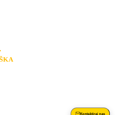
na tržištu. Razvijamo se i fleksibilni
USLUGU
po
MINIMALNOJ CENI.
a.
.
ŠKA
rasvete, dizajn prostora i
ntažu, servis i održavanje.
Kontaktiraj nas