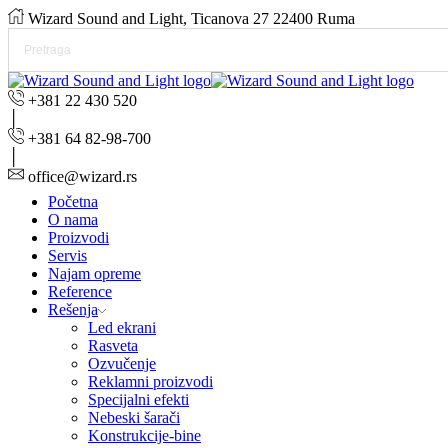
Wizard Sound and Light, Ticanova 27 22400 Ruma
+381 22 430 520
+381 64 82-98-700
office@wizard.rs
Početna
O nama
Proizvodi
Servis
Najam opreme
Reference
Rešenja
Led ekrani
Rasveta
Ozvučenje
Reklamni proizvodi
Specijalni efekti
Nebeski šarači
Konstrukcije-bine