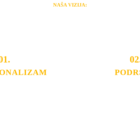
NAŠA VIZIJA:
i brzina pruženih usluga nas izdvajaju od ostalih konkurenata 
 i Vama omogućimo da dobijete
VRHUNSKU OPREMU I 
o tada pogledajte
REFERENCE
, tj. neke od naših projekat
01.
02
IONALIZAM
PODR
ljnih klijenata sa kojima smo
Nudimo savetovanje u izboru 
državamo profesionalizam i
projektovanje instalacija, mo
lovnost.
Politika privatnosti