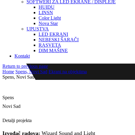
SOFTWERI ZA LED EKRANE / DISPLEJE
HUIDU
LINSN
Color Light
Nova Star
UPUSTVA
LED EKRANI
NEBESKI ŠARAČI
RASVETA
DIM MAŠINE
Kontakt
Return to previous page
Home
Spens, Novi Sad
Ekrani na objektima
Spens, Novi Sad
Spens
Novi Sad
LED ekran P5 SMD 3X2.5m
Detalji projekta
Izvođač radova:
Wizard Sound and Light