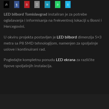
LED bilbord Tomislavgrad
instaliran je za potrebe
oglašavanja i informisanja na frekventnoj lokaciji u Bosni i
Hercegovini.
U okviru projekta postavljen je
LED bilbord
dimenzija 5×3
metra sa P8 SMD tehnologijom, namenjen za spoljašnje
uslove i kontinuirani rad.
Pogledajte kompletnu ponudu
LED ekrana
za različite
tipove spoljašnjih instalacija.