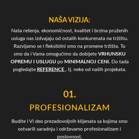
NAŠA VIZIJA:
Naša rešenja, ekonomičnost, kvalitet i brzina pruženih
usluga nas izdvajaju od ostalih konkurenata na tržištu.
Razvijamo se i fleksibilni smo na promene tržišta. Tu
smo da i Vama omogućimo da dobijete
VRHUNSKU
OPREMU I USLUGU
po
MINIMALNOJ CENI.
Do tada
pogledajte
REFERENCE
, tj. neke od naših projekata.
01.
PROFESIONALIZAM
Budite i Vi deo prezadovoljnih klijenata sa kojima smo
ostvarili saradnju i održavamo profesionalizam i
poslovnost.