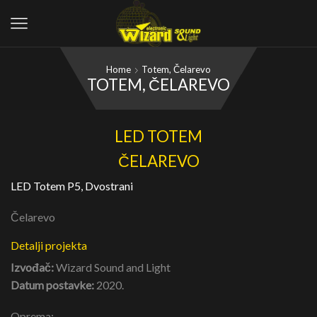
Home
Totem, Čelarevo
TOTEM, ČELAREVO
LED TOTEM
ČELAREVO
LED Totem P5, Dvostrani
Čelarevo
Detalji projekta
Izvođač:
Wizard Sound and Light
Datum postavke:
2020.
Oprema: