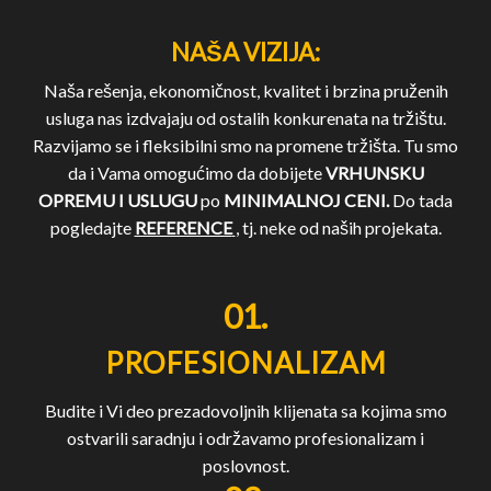
NAŠA VIZIJA:
Naša rešenja, ekonomičnost, kvalitet i brzina pruženih
usluga nas izdvajaju od ostalih konkurenata na tržištu.
Razvijamo se i fleksibilni smo na promene tržišta. Tu smo
da i Vama omogućimo da dobijete
VRHUNSKU
OPREMU I USLUGU
po
MINIMALNOJ CENI.
Do tada
pogledajte
REFERENCE
, tj. neke od naših projekata.
01.
PROFESIONALIZAM
Budite i Vi deo prezadovoljnih klijenata sa kojima smo
ostvarili saradnju i održavamo profesionalizam i
poslovnost.