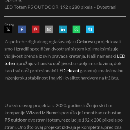
LED Totem P5 OUTDOOR, 192 x 288 pixela – Dvostrani
Share
Za potrebe digitalnog oglašavanja u
Čelarevu
, projektovali
smo i izradili specifičan dvostrani sistem koji maksimizuje
vidljivost brenda iz svih pravaca kretanja. Naši namenski
LED
totemi
pružaju vrhunsku uočljivost u spoljnim uslovima, dok
kao i svi naši profesionalni
LED ekrani
garantuju maksimalnu
inženjersku stabilnost i najviši kvalitet hardvera na tržištu.
U okviru ovog projekta iz 2020. godine, inženjerski tim
kompanije
Wizard iz Rume
isporučio je i montirao robustan
P5 outdoor
dvostrani totem, rezolucije 192 x 288 piksela po
strani. Ono što ovaj projekat izdvaja je kompletna, precizna