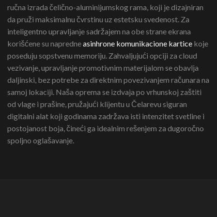
ručna izrada čelično-aluminijumskog rama, koji je dizajniran
da pruži maksimalnu čvrstinu uz estetsku svedenost. Za
inteligentno upravljanje sadržajem na obe strane ekrana
korišćene su napredne
asinhrone komunikacione kartice
koje
poseduju sopstvenu memoriju. Zahvaljujući opciji za cloud
vezivanje, upravljanje promotivnim materijalom se obavlja
daljinski, bez potrebe za direktnim povezivanjem računara na
samoj lokaciji. Naša oprema se izdvaja po vrhunskoj zaštiti
od vlage i prašine, pružajući klijentu u Čelarevu siguran
digitalni alat koji godinama zadržava isti intenzitet svetline i
postojanost boja, čineći ga idealnim rešenjem za dugoročno
spoljno oglašavanje.