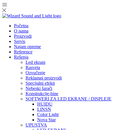
Početna
O nama
Proizvodi
Servis
Najam opreme
Reference
Rešenja
Led ekrani
Rasveta
Ozvučenje
Reklamni proizvodi
Specijalni efekti
Nebeski šarači
Konstrukcije-bine
SOFTWERI ZA LED EKRANE / DISPLEJE
HUIDU
LINSN
Color Light
Nova Star
UPUSTVA