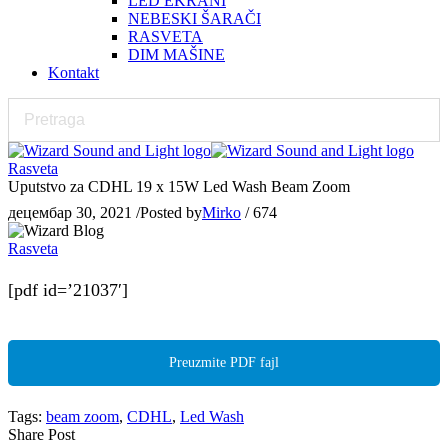
LED EKRANI
NEBESKI ŠARAČI
RASVETA
DIM MAŠINE
Kontakt
Rasveta
Uputstvo za CDHL 19 x 15W Led Wash Beam Zoom
децембар 30, 2021
/
Posted by
Mirko
/
674
Rasveta
[pdf id=’21037′]
Preuzmite PDF fajl
Tags:
beam zoom
,
CDHL
,
Led Wash
Share Post