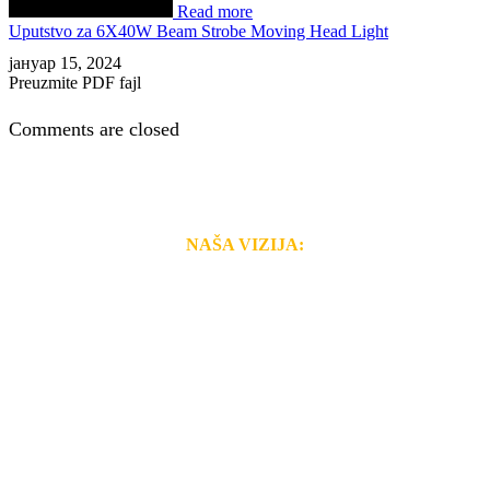
Read more
Uputstvo za 6X40W Beam Strobe Moving Head Light
јануар 15, 2024
Preuzmite PDF fajl
Comments are closed
NAŠA VIZIJA:
Naša rešenja, ekonomičnost, kvalitet i brzina pruženih
usluga nas izdvajaju od ostalih konkurenata na tržištu.
Razvijamo se i fleksibilni smo na promene tržišta. Tu
smo da i Vama omogućimo da dobijete
VRHUNSKU
OPREMU I USLUGU
po
MINIMALNOJ CENI.
Do tada pogledajte
REFERENCE
, tj. neke od naših
projekata.