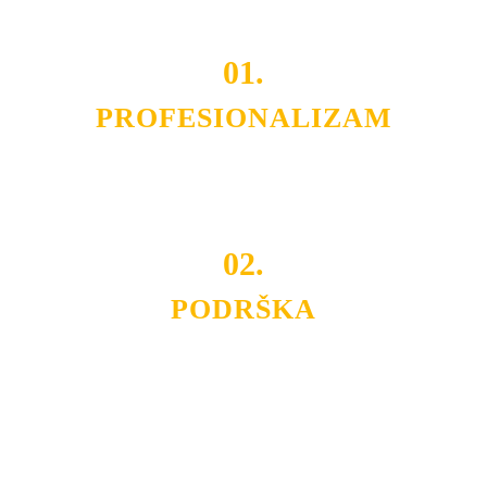
01.
PROFESIONALIZAM
Budite i Vi deo prezadovoljnih klijenata sa kojima smo
ostvarili saradnju i održavamo profesionalizam i
poslovnost.
02.
PODRŠKA
Nudimo savetovanje u izboru rasvete, dizajn prostora i
projektovanje instalacija, montažu, servis i održavanje.
Politika privatnosti