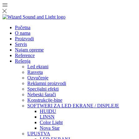
Početna
O nama
Proizvodi
Servis
Najam opreme
Reference
Rešenja
Led ekrani
Rasveta
Ozvučenje
Reklamni proizvodi
Specijalni efekti
Nebeski šarači
Konstrukcije-bine
SOFTWERI ZA LED EKRANE / DISPLEJE
HUIDU
LINSN
Color Light
Nova Star
UPUSTVA