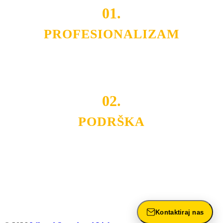
01.
PROFESIONALIZAM
Budite i Vi deo prezadovoljnih klijenata sa kojima smo
ostvarili saradnju i održavamo profesionalizam i
poslovnost.
02.
PODRŠKA
Nudimo savetovanje u izboru rasvete, dizajn prostora i
projektovanje instalacija, montažu, servis i održavanje.
Politika privatnosti
Kontaktiraj nas