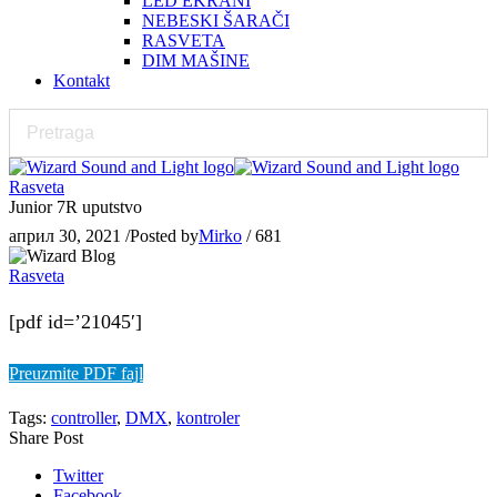
LED EKRANI
NEBESKI ŠARAČI
RASVETA
DIM MAŠINE
Kontakt
Rasveta
Junior 7R uputstvo
април 30, 2021
/
Posted by
Mirko
/
681
Rasveta
[pdf id=’21045′]
Preuzmite PDF fajl
Tags:
controller
,
DMX
,
kontroler
Share Post
Twitter
Facebook