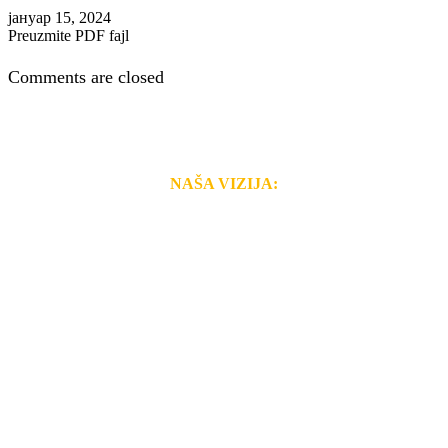
јануар 15, 2024
Preuzmite PDF fajl
Comments are closed
NAŠA VIZIJA:
Naša rešenja, ekonomičnost, kvalitet i brzina pruženih
usluga nas izdvajaju od ostalih konkurenata na tržištu.
Razvijamo se i fleksibilni smo na promene tržišta. Tu
smo da i Vama omogućimo da dobijete
VRHUNSKU
OPREMU I USLUGU
po
MINIMALNOJ CENI.
Do tada pogledajte
REFERENCE
, tj. neke od naših
projekata.