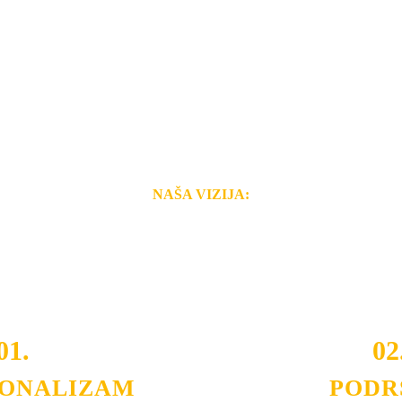
NAŠA VIZIJA:
i brzina pruženih usluga nas izdvajaju od ostalih konkurenata 
 i Vama omogućimo da dobijete
VRHUNSKU OPREMU I 
o tada pogledajte
REFERENCE
, tj. neke od naših projekat
01.
02
IONALIZAM
PODR