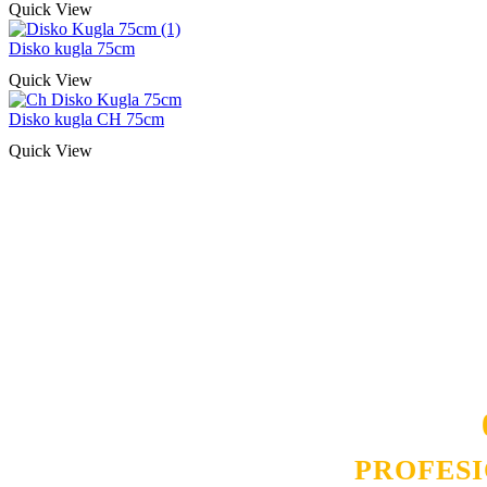
Quick View
Disko kugla 75cm
Quick View
Disko kugla CH 75cm
Quick View
Naša rešenja, ekonomičnost, kvalitet 
smo na promene tržišta. Tu smo da
D
PROFES