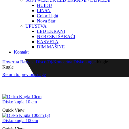
SOFTWERI ZA LED EKRANE / DISPLEJE
HUIDU
LINSN
Color Light
Nova Star
UPUSTVA
LED EKRANI
NEBESKI ŠARAČI
RASVETA
DIM MAŠINE
Kontakt
Почетна
Rasveta
Disco/Dj/Koncertna
Disko kugle
Kugle
Kugle
Return to previous page
Disko kugla 10 cm
Quick View
Disko kugla 100cm
Quick View