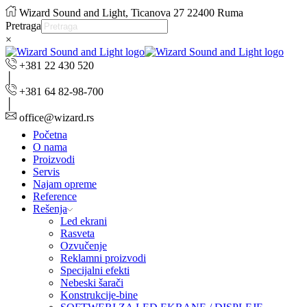
Wizard Sound and Light, Ticanova 27 22400 Ruma
Pretraga
×
+381 22 430 520
+381 64 82-98-700
office@wizard.rs
Početna
O nama
Proizvodi
Servis
Najam opreme
Reference
Rešenja
Led ekrani
Rasveta
Ozvučenje
Reklamni proizvodi
Specijalni efekti
Nebeski šarači
Konstrukcije-bine