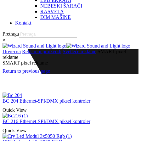
LED EKRANI
NEBESKI ŠARAČI
RASVETA
DIM MAŠINE
Kontakt
Pretraga
×
Почетна
Reklamni proizvodi
Svetleće reklame
SMART pixel
reklame
SMART pixel reklame
Return to previous page
BC 204 Ethernet-SPI/DMX piksel kontroler
Quick View
BC 216 Ethernet-SPI/DMX piksel kontroler
Quick View