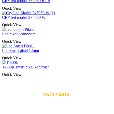
CRY led modul 3×5050 RGB
Quick View
CRY led modul 3×5050 W
Quick View
Led pixeli jednobojni
Quick View
Led Smart pixel 12mm
Quick View
T-300K smart pixel kontroler
Quick View
NAŠA VIZIJA:
Naša rešenja, ekonomičnost, kvalitet i brzina pruženih
usluga nas izdvajaju od ostalih konkurenata na tržištu.