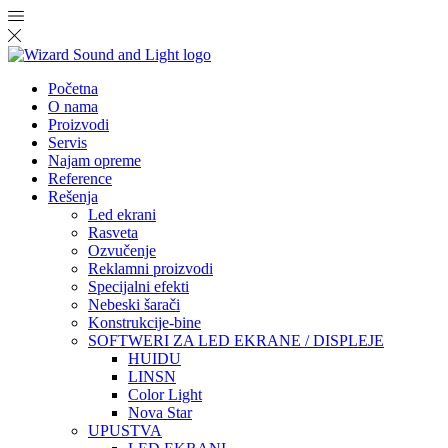
Početna
O nama
Proizvodi
Servis
Najam opreme
Reference
Rešenja
Led ekrani
Rasveta
Ozvučenje
Reklamni proizvodi
Specijalni efekti
Nebeski šarači
Konstrukcije-bine
SOFTWERI ZA LED EKRANE / DISPLEJE
HUIDU
LINSN
Color Light
Nova Star
UPUSTVA