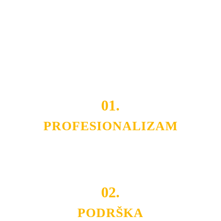
Razvijamo se i fleksibilni smo na promene tržišta. Tu
smo da i Vama omogućimo da dobijete
VRHUNSKU
OPREMU I USLUGU
po
MINIMALNOJ CENI.
Do tada pogledajte
REFERENCE
, tj. neke od naših
projekata.
01.
PROFESIONALIZAM
Budite i Vi deo prezadovoljnih klijenata sa kojima smo
ostvarili saradnju i održavamo profesionalizam i
poslovnost.
02.
PODRŠKA