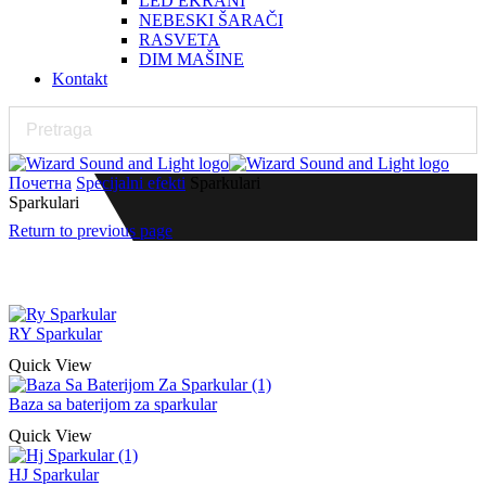
LED EKRANI
NEBESKI ŠARAČI
RASVETA
DIM MAŠINE
Kontakt
Почетна
Specijalni efekti
Sparkulari
Sparkulari
Return to previous page
RY Sparkular
Quick View
Baza sa baterijom za sparkular
Quick View
HJ Sparkular