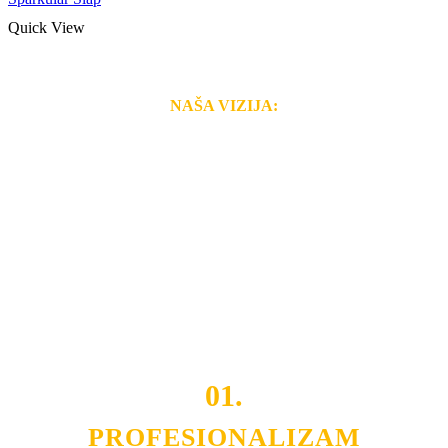
Quick View
NAŠA VIZIJA:
Naša rešenja, ekonomičnost, kvalitet i brzina pruženih
usluga nas izdvajaju od ostalih konkurenata na tržištu.
Razvijamo se i fleksibilni smo na promene tržišta. Tu
smo da i Vama omogućimo da dobijete
VRHUNSKU
OPREMU I USLUGU
po
MINIMALNOJ CENI.
Do tada pogledajte
REFERENCE
, tj. neke od naših
projekata.
01.
PROFESIONALIZAM