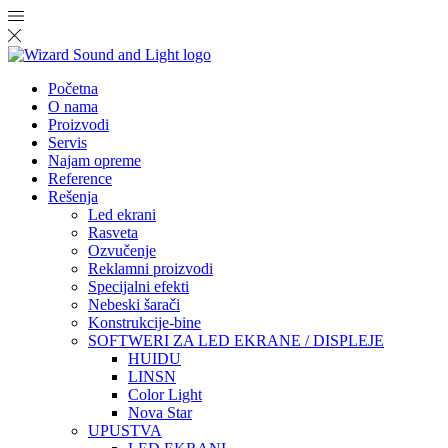
Početna
O nama
Proizvodi
Servis
Najam opreme
Reference
Rešenja
Led ekrani
Rasveta
Ozvučenje
Reklamni proizvodi
Specijalni efekti
Nebeski šarači
Konstrukcije-bine
SOFTWERI ZA LED EKRANE / DISPLEJE
HUIDU
LINSN
Color Light
Nova Star
UPUSTVA