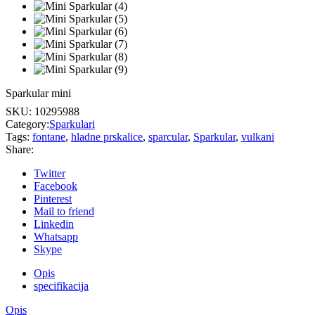
Sparkular mini
SKU:
10295988
Category:
Sparkulari
Tags:
fontane
,
hladne prskalice
,
sparcular
,
Sparkular
,
vulkani
Share:
Twitter
Facebook
Pinterest
Mail to friend
Linkedin
Whatsapp
Skype
Opis
specifikacija
Opis