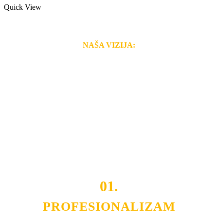
Quick View
NAŠA VIZIJA:
Naša rešenja, ekonomičnost, kvalitet i brzina pruženih
usluga nas izdvajaju od ostalih konkurenata na tržištu.
Razvijamo se i fleksibilni smo na promene tržišta. Tu
smo da i Vama omogućimo da dobijete
VRHUNSKU
OPREMU I USLUGU
po
MINIMALNOJ CENI.
Do tada pogledajte
REFERENCE
, tj. neke od naših
projekata.
01.
PROFESIONALIZAM