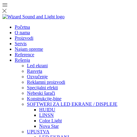
Početna
O nama
Proizvodi
Servis
Najam opreme
Reference
Rešenja
Led ekrani
Rasveta
Ozvučenje
Reklamni proizvodi
Specijalni efekti
Nebeski šarači
Konstrukcije-bine
SOFTWERI ZA LED EKRANE / DISPLEJE
HUIDU
LINSN
Color Light
Nova Star
UPUSTVA