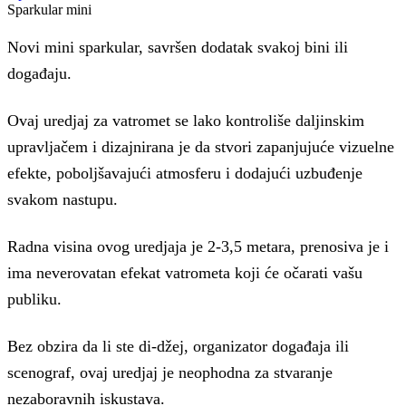
Sparkular mini
Novi mini sparkular, savršen dodatak svakoj bini ili
događaju.
Ovaj uredjaj za vatromet se lako kontroliše daljinskim
upravljačem i dizajnirana je da stvori zapanjujuće vizuelne
efekte, poboljšavajući atmosferu i dodajući uzbuđenje
svakom nastupu.
Radna visina ovog uredjaja je 2-3,5 metara, prenosiva je i
ima neverovatan efekat vatrometa koji će očarati vašu
publiku.
Bez obzira da li ste di-džej, organizator događaja ili
scenograf, ovaj uredjaj je neophodna za stvaranje
nezaboravnih iskustava.