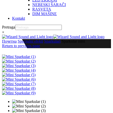
LED EKRANI
NEBESKI ŠARAČI
RASVETA
DIM MAŠINE
Kontakt
Pretraga
×
Почетна
Specijalni efekti
Sparkulari
Sparkular mini
Return to previous page