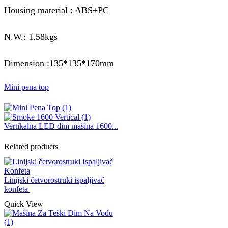
Housing material : ABS+PC
N.W.: 1.58kgs
Dimension :135*135*170mm
Mini pena top
Vertikalna LED dim mašina 1600...
Related products
Linijski četvorostruki ispaljivač
konfeta
Quick View