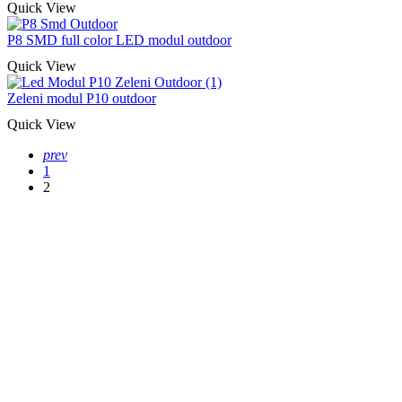
Quick View
P8 SMD full color LED modul outdoor
Quick View
Zeleni modul P10 outdoor
Quick View
prev
1
2
Naša rešenja, ekonomičnost, kvalitet 
smo na promene tržišta. Tu smo da
D