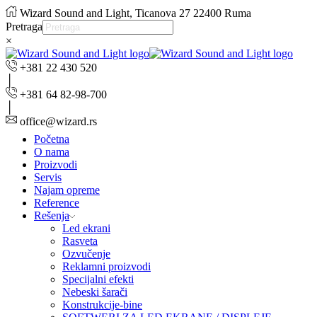
Wizard Sound and Light, Ticanova 27 22400 Ruma
Pretraga
×
+381 22 430 520
+381 64 82-98-700
office@wizard.rs
Početna
O nama
Proizvodi
Servis
Najam opreme
Reference
Rešenja
Led ekrani
Rasveta
Ozvučenje
Reklamni proizvodi
Specijalni efekti
Nebeski šarači
Konstrukcije-bine