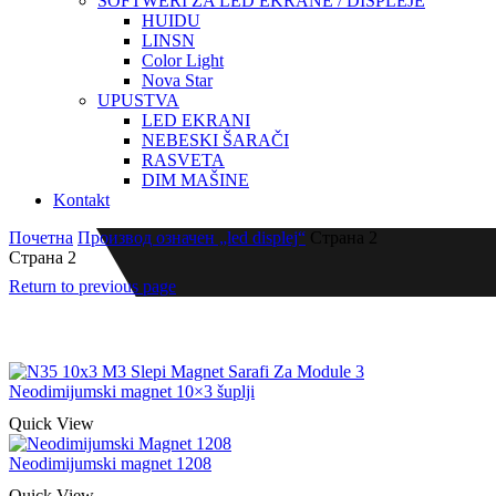
SOFTWERI ZA LED EKRANE / DISPLEJE
HUIDU
LINSN
Color Light
Nova Star
UPUSTVA
LED EKRANI
NEBESKI ŠARAČI
RASVETA
DIM MAŠINE
Kontakt
Почетна
Производ oзначен „led displej“
Страна 2
Страна 2
Return to previous page
Neodimijumski magnet 10×3 šuplji
Quick View
Neodimijumski magnet 1208
Quick View