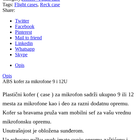
Tags:
Flight cases
,
Reck case
Share:
Twitter
Facebook
Pinterest
Mail to friend
Linkedin
Whatsapp
Skype
Opis
Opis
ABS kofer za mikrofone 9 i 12U
Plastični kofer ( case ) za mikrofon sadrži ukupno 9 ili 12
mesta za mikrofone kao i deo za razni dodatnu opremu.
Kofer sa bravama pruža vam mobilni sef za vašu vrednu
mikrofonsku opremu.
Unutrašnjost je obložena sunđerom.
Uz robusnu ručku uvek imate svoju opremu zaštićenu i