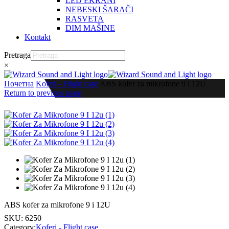
LED EKRANI
NEBESKI ŠARAČI
RASVETA
DIM MAŠINE
Kontakt
Pretraga
×
Почетна
Koferi - Flight case
ABS kofer za mikrofone 9 i 12U
Return to previous page
ABS kofer za mikrofone 9 i 12U
SKU:
6250
Category:
Koferi - Flight case