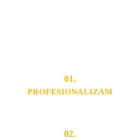
usluga nas izdvajaju od ostalih konkurenata na tržištu.
Razvijamo se i fleksibilni smo na promene tržišta. Tu
smo da i Vama omogućimo da dobijete
VRHUNSKU
OPREMU I USLUGU
po
MINIMALNOJ CENI.
Do tada pogledajte
REFERENCE
, tj. neke od naših
projekata.
01.
PROFESIONALIZAM
Budite i Vi deo prezadovoljnih klijenata sa kojima smo
ostvarili saradnju i održavamo profesionalizam i
poslovnost.
02.