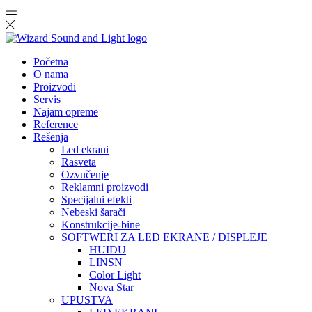
Početna
O nama
Proizvodi
Servis
Najam opreme
Reference
Rešenja
Led ekrani
Rasveta
Ozvučenje
Reklamni proizvodi
Specijalni efekti
Nebeski šarači
Konstrukcije-bine
SOFTWERI ZA LED EKRANE / DISPLEJE
HUIDU
LINSN
Color Light
Nova Star
UPUSTVA