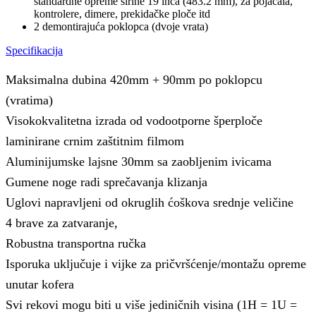
standardne opreme širine 19 inča (483.2 mm), za pojačala,
kontrolere, dimere, prekidačke ploče itd
2 demontirajuća poklopca (dvoje vrata)
Specifikacija
Maksimalna dubina 420mm + 90mm po poklopcu
(vratima)
Visokokvalitetna izrada od vodootporne šperploče
laminirane crnim zaštitnim filmom
Aluminijumske lajsne 30mm sa zaobljenim ivicama
Gumene noge radi sprečavanja klizanja
Uglovi napravljeni od okruglih ćoškova srednje veličine
4 brave za zatvaranje,
Robustna transportna ručka
Isporuka uključuje i vijke za pričvršćenje/montažu opreme
unutar kofera
Svi rekovi mogu biti u više jediničnih visina (1H = 1U =