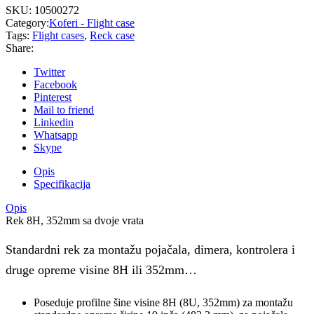
SKU:
10500272
Category:
Koferi - Flight case
Tags:
Flight cases
,
Reck case
Share:
Twitter
Facebook
Pinterest
Mail to friend
Linkedin
Whatsapp
Skype
Opis
Specifikacija
Opis
Rek 8H, 352mm sa dvoje vrata
Standardni rek za montažu pojačala, dimera, kontrolera i
druge opreme visine 8H ili 352mm…
Poseduje profilne šine visine 8H (8U, 352mm) za montažu