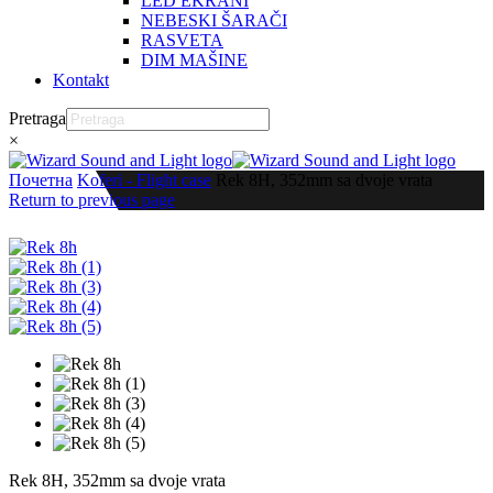
LED EKRANI
NEBESKI ŠARAČI
RASVETA
DIM MAŠINE
Kontakt
Pretraga
×
Почетна
Koferi - Flight case
Rek 8H, 352mm sa dvoje vrata
Return to previous page
Rek 8H, 352mm sa dvoje vrata