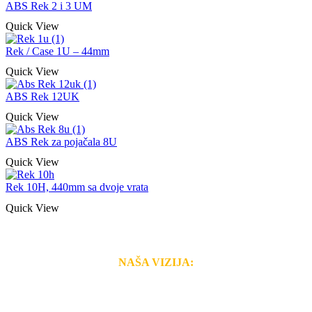
ABS Rek 2 i 3 UM
Quick View
Rek / Case 1U – 44mm
Quick View
ABS Rek 12UK
Quick View
ABS Rek za pojačala 8U
Quick View
Rek 10H, 440mm sa dvoje vrata
Quick View
NAŠA VIZIJA:
Naša rešenja, ekonomičnost, kvalitet i brzina pruženih
usluga nas izdvajaju od ostalih konkurenata na tržištu.