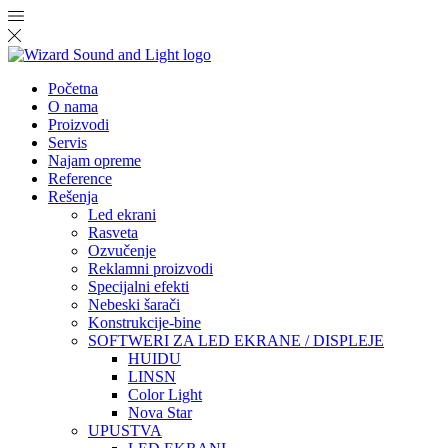
Početna
O nama
Proizvodi
Servis
Najam opreme
Reference
Rešenja
Led ekrani
Rasveta
Ozvučenje
Reklamni proizvodi
Specijalni efekti
Nebeski šarači
Konstrukcije-bine
SOFTWERI ZA LED EKRANE / DISPLEJE
HUIDU
LINSN
Color Light
Nova Star
UPUSTVA