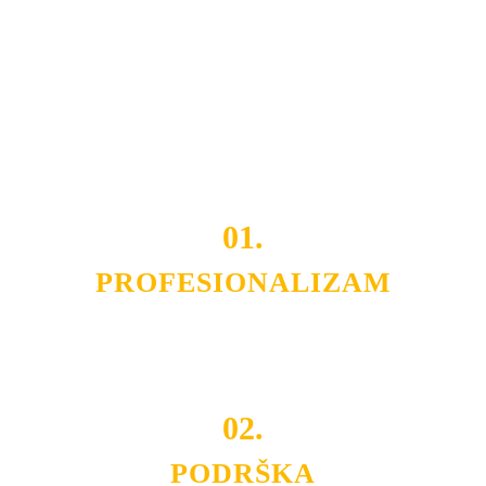
Razvijamo se i fleksibilni smo na promene tržišta. Tu
smo da i Vama omogućimo da dobijete
VRHUNSKU
OPREMU I USLUGU
po
MINIMALNOJ CENI.
Do tada pogledajte
REFERENCE
, tj. neke od naših
projekata.
01.
PROFESIONALIZAM
Budite i Vi deo prezadovoljnih klijenata sa kojima smo
ostvarili saradnju i održavamo profesionalizam i
poslovnost.
02.
PODRŠKA