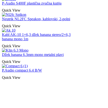
P-Audio S400F plastična zvučna kutija
Quick View
Neutrik NL2FC Speakon, kablovski, 2-polni
Quick View
Kabl AK-10 1×6,3 džek banana stereo/2×6,3
banana mono 1m
Quick View
Džek banana 6.3mm mono metalni plavi
Quick View
P.Audio compact 6.4 B/W
Quick View
Naša rešenja, ekonomičnost, kvalitet 