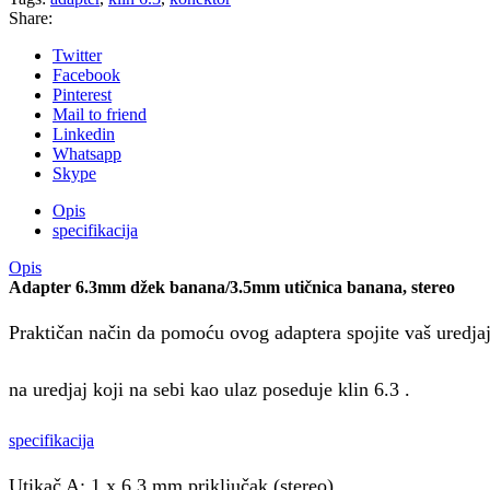
Share:
Twitter
Facebook
Pinterest
Mail to friend
Linkedin
Whatsapp
Skype
Opis
specifikacija
Opis
Adapter 6.3mm džek banana/3.5mm utičnica banana, stereo
Praktičan način da pomoću ovog adaptera spojite vaš uredja
na uredjaj koji na sebi kao ulaz poseduje klin 6.3 .
specifikacija
Utikač A: 1 x 6,3 mm priključak (stereo)