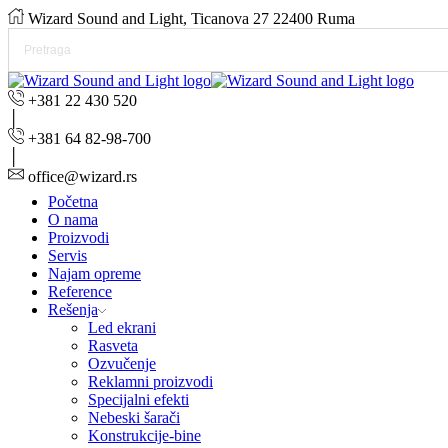
Wizard Sound and Light, Ticanova 27 22400 Ruma
+381 22 430 520
+381 64 82-98-700
office@wizard.rs
Početna
O nama
Proizvodi
Servis
Najam opreme
Reference
Rešenja
Led ekrani
Rasveta
Ozvučenje
Reklamni proizvodi
Specijalni efekti
Nebeski šarači
Konstrukcije-bine