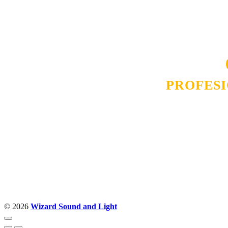
smo na promene tržišta. Tu smo da
D
PROFES
Budite i Vi deo prezadovo
ostvarili saradnju i o
pos
© 2026
Wizard Sound and Light