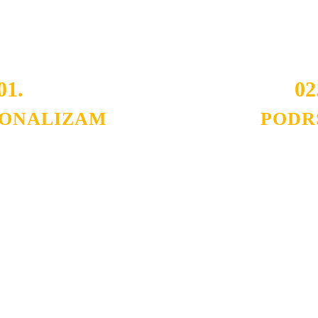
 i Vama omogućimo da dobijete
VRHUNSKU OPREMU I 
o tada pogledajte
REFERENCE
, tj. neke od naših projekat
01.
02
IONALIZAM
PODR
ljnih klijenata sa kojima smo
Nudimo savetovanje u izboru 
državamo profesionalizam i
projektovanje instalacija, mo
lovnost.
Politika privatnosti