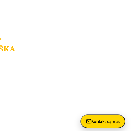
USLUGU
po
MINIMALNOJ CENI.
a.
.
ŠKA
rasvete, dizajn prostora i
ntažu, servis i održavanje.
Kontaktiraj nas