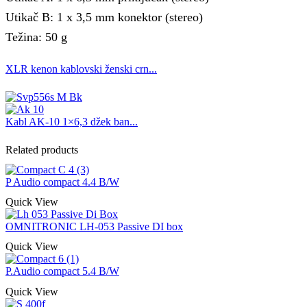
Utikač B: 1 x 3,5 mm konektor (stereo)
Težina: 50 g
XLR kenon kablovski ženski crn...
Kabl AK-10 1×6,3 džek ban...
Related products
P Audio compact 4.4 B/W
Quick View
OMNITRONIC LH-053 Passive DI box
Quick View
P.Audio compact 5.4 B/W
Quick View