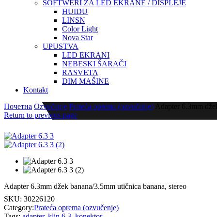
SOFTWERI ZA LED EKRANE / DISPLEJE
HUIDU
LINSN
Color Light
Nova Star
UPUSTVA
LED EKRANI
NEBESKI ŠARAČI
RASVETA
DIM MAŠINE
Kontakt
Почетна
Ozvučenje
Prateća oprema (ozvučenje)
Adapter 6.3mm džek
Return to previous page
Adapter 6.3mm džek banana/3.5mm utičnica banana, stereo
SKU:
30226120
Category:
Prateća oprema (ozvučenje)
Tags:
adapter
,
klin 6.3
,
konektor