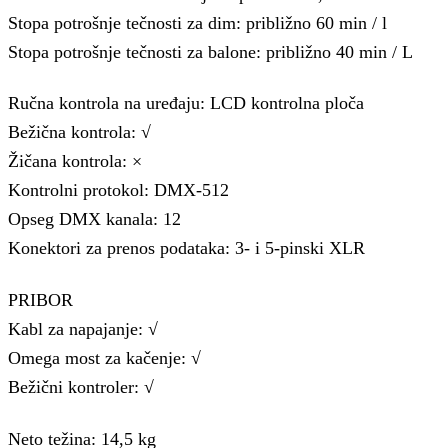
Stopa potrošnje tečnosti za dim: približno 60 min / l
Stopa potrošnje tečnosti za balone: približno 40 min / L
Ručna kontrola na uređaju: LCD kontrolna ploča
Bežična kontrola: √
Žičana kontrola: ×
Kontrolni protokol: DMX-512
Opseg DMX kanala: 12
Konektori za prenos podataka: 3- i 5-pinski XLR
PRIBOR
Kabl za napajanje: √
Omega most za kačenje: √
Bežični kontroler: √
Neto težina: 14,5 kg