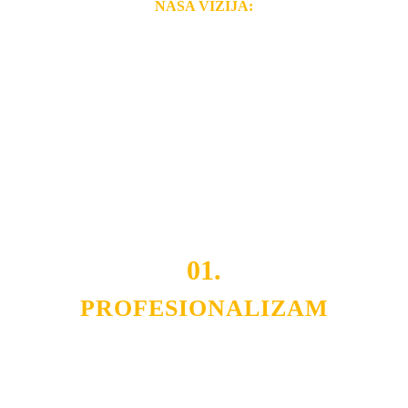
NAŠA VIZIJA:
Naša rešenja, ekonomičnost, kvalitet i brzina pruženih
usluga nas izdvajaju od ostalih konkurenata na tržištu.
Razvijamo se i fleksibilni smo na promene tržišta. Tu
smo da i Vama omogućimo da dobijete
VRHUNSKU
OPREMU I USLUGU
po
MINIMALNOJ CENI.
Do tada pogledajte
REFERENCE
, tj. neke od naših
projekata.
01.
PROFESIONALIZAM
Budite i Vi deo prezadovoljnih klijenata sa kojima smo
ostvarili saradnju i održavamo profesionalizam i
poslovnost.