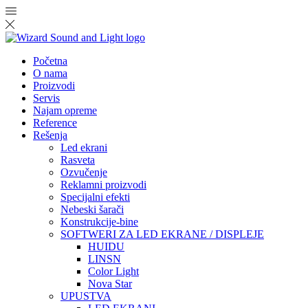
Početna
O nama
Proizvodi
Servis
Najam opreme
Reference
Rešenja
Led ekrani
Rasveta
Ozvučenje
Reklamni proizvodi
Specijalni efekti
Nebeski šarači
Konstrukcije-bine
SOFTWERI ZA LED EKRANE / DISPLEJE
HUIDU
LINSN
Color Light
Nova Star
UPUSTVA