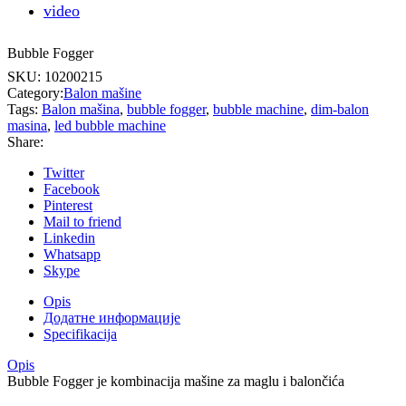
video
Bubble Fogger
SKU:
10200215
Category:
Balon mašine
Tags:
Balon mašina
,
bubble fogger
,
bubble machine
,
dim-balon
masina
,
led bubble machine
Share:
Twitter
Facebook
Pinterest
Mail to friend
Linkedin
Whatsapp
Skype
Opis
Додатне информације
Specifikacija
Opis
Bubble Fogger je kombinacija mašine za maglu i balončića