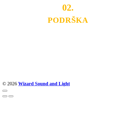
02.
PODRŠKA
Nudimo savetovanje u izboru rasvete, dizajn prostora i
projektovanje instalacija, montažu, servis i održavanje.
Politika privatnosti
© 2026
Wizard Sound and Light