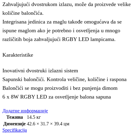
Zahvaljujući dvostrukom izlazu, može da proizvede velike
količine balončića.
Integrisana jedinica za maglu takođe omogućava da se
ispune maglom ako je potrebno i osvetljenja u mnogo
različitih boja zahvaljujući RGBY LED lampicama.
Karakteristike
Inovativni dvostruki izlazni sistem
Sapunski balončići. Kontrola veličine, količine i raspona
Balončići se mogu proizvoditi i bez punjenja dimom
6 x 8W RGBY LED za osvetljenje balona sapuna
Додатне информације
Тежина
14.5 кг
Димензије
42.6 × 31.7 × 39.4 цм
Specifikacija