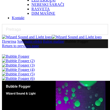
LED EKRANI
NEBESKI ŠARAČI
RASVETA
DIM MAŠINE
Kontakt
Почетна
Specijalni efekti
Balon mašine
Bubble Fogger
Return to previous page