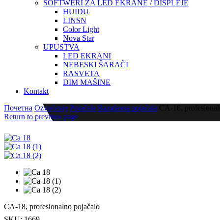
SOFTWERI ZA LED EKRANE / DISPLEJE
HUIDU
LINSN
Color Light
Nova Star
UPUSTVA
LED EKRANI
NEBESKI ŠARAČI
RASVETA
DIM MAŠINE
Kontakt
Почетна
Ozvučenje
Pojačala
Razglasna pojačala
CA-18, profesional
Return to previous page
CA-18, profesionalno pojačalo
SKU:
1669