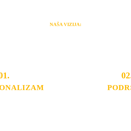
NAŠA VIZIJA:
i brzina pruženih usluga nas izdvajaju od ostalih konkurenata 
 i Vama omogućimo da dobijete
VRHUNSKU OPREMU I 
o tada pogledajte
REFERENCE
, tj. neke od naših projekat
01.
02
IONALIZAM
PODR
ljnih klijenata sa kojima smo
Nudimo savetovanje u izboru 
državamo profesionalizam i
projektovanje instalacija, mo
lovnost.