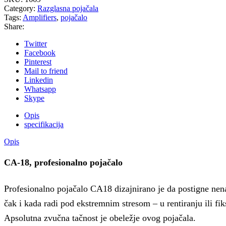
Category:
Razglasna pojačala
Tags:
Amplifiers
,
pojačalo
Share:
Twitter
Facebook
Pinterest
Mail to friend
Linkedin
Whatsapp
Skype
Opis
specifikacija
Opis
CA-18, profesionalno pojačalo
Profesionalno pojačalo CA18 dizajnirano je da postigne n
čak i kada radi pod ekstremnim stresom – u rentiranju ili fi
Apsolutna zvučna tačnost je obeležje ovog pojačala.