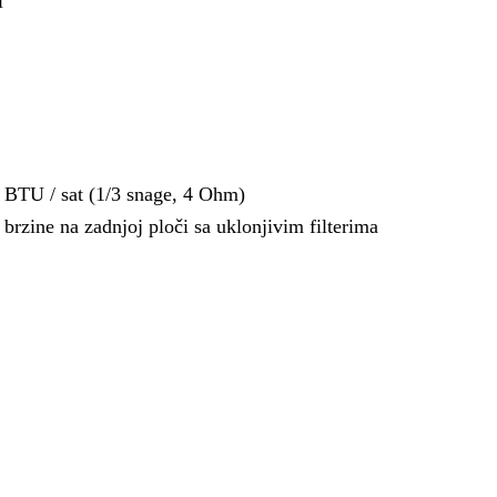
i
 BTU / sat (1/3 snage, 4 Ohm)
rzine na zadnjoj ploči sa uklonjivim filterima