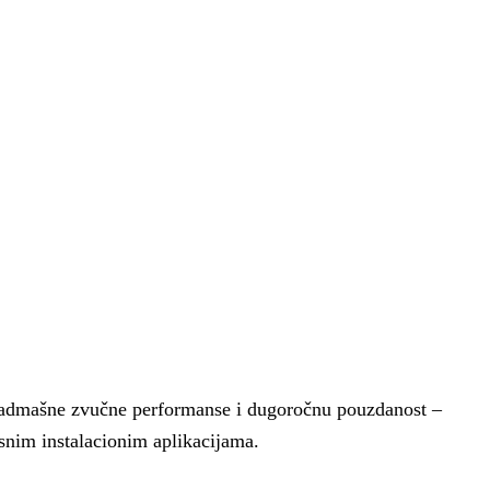
enadmašne zvučne performanse i dugoročnu pouzdanost –
ksnim instalacionim aplikacijama.