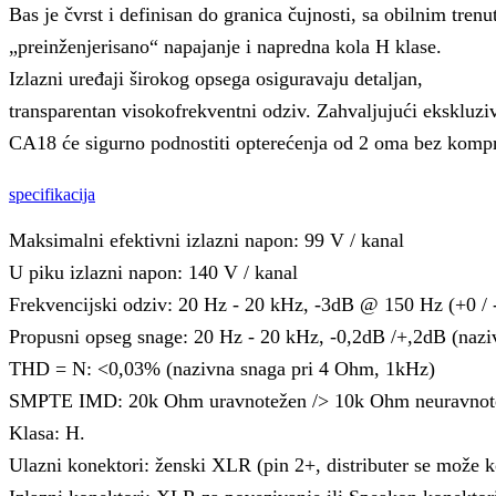
Bas je čvrst i definisan do granica čujnosti, sa obilnim tre
„preinženjerisano“ napajanje i napredna kola H klase.
Izlazni uređaji širokog opsega osiguravaju detaljan,
transparentan visokofrekventni odziv. Zahvaljujući eksklu
CA18 će sigurno podnostiti opterećenja od 2 oma bez kom
specifikacija
Maksimalni efektivni izlazni napon: 99 V / kanal
U piku izlazni napon: 140 V / kanal
Frekvencijski odziv: 20 Hz - 20 kHz, -3dB @ 150 Hz (+0 /
Propusni opseg snage: 20 Hz - 20 kHz, -0,2dB /+,2dB (naz
THD = N: <0,03% (nazivna snaga pri 4 Ohm, 1kHz)
SMPTE IMD: 20k Ohm uravnotežen /> 10k Ohm neuravnot
Klasa: H.
Ulazni konektori: ženski XLR (pin 2+, distributer se može ko