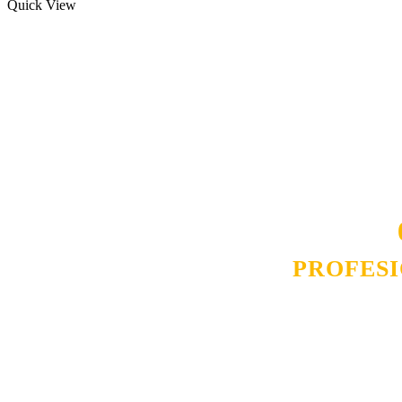
Quick View
Naša rešenja, ekonomičnost, kvalitet 
smo na promene tržišta. Tu smo da
D
PROFES
Budite i Vi deo prezadovo
ostvarili saradnju i o
pos