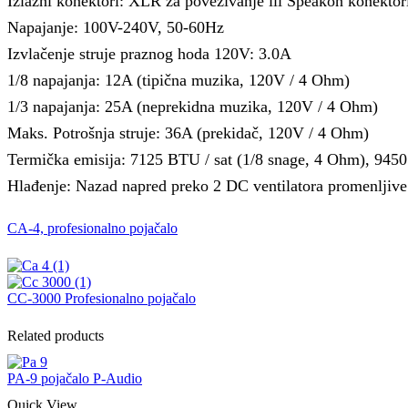
Izlazni konektori: XLR za povezivanje ili Speakon konektor
Napajanje: 100V-240V, 50-60Hz
Izvlačenje struje praznog hoda 120V: 3.0A
1/8 napajanja: 12A (tipična muzika, 120V / 4 Ohm)
1/3 napajanja: 25A (neprekidna muzika, 120V / 4 Ohm)
Maks. Potrošnja struje: 36A (prekidač, 120V / 4 Ohm)
Termička emisija: 7125 BTU / sat (1/8 snage, 4 Ohm), 9450
Hlađenje: Nazad napred preko 2 DC ventilatora promenljive b
CA-4, profesionalno pojačalo
CC-3000 Profesionalno pojačalo
Related products
PA-9 pojačalo P-Audio
Quick View