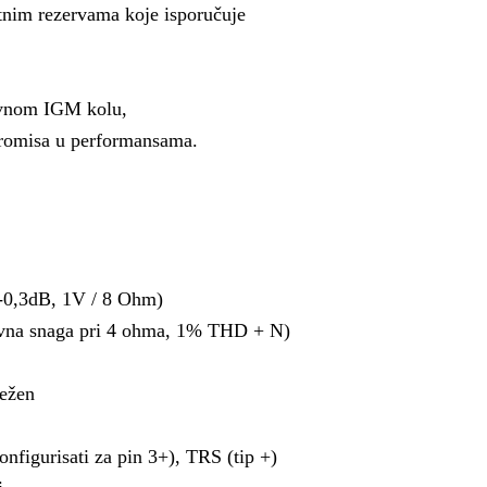
nutnim rezervama koje isporučuje
zivnom IGM kolu,
promisa u performansama.
 -0,3dB, 1V / 8 Ohm)
ivna snaga pri 4 ohma, 1% THD + N)
ežen
nfigurisati za pin 3+), TRS (tip +)