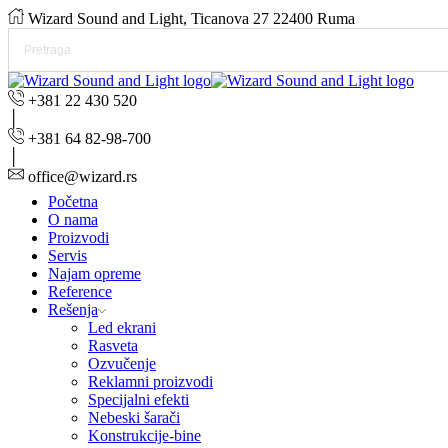
Wizard Sound and Light, Ticanova 27 22400 Ruma
+381 22 430 520
+381 64 82-98-700
office@wizard.rs
Početna
O nama
Proizvodi
Servis
Najam opreme
Reference
Rešenja
Led ekrani
Rasveta
Ozvučenje
Reklamni proizvodi
Specijalni efekti
Nebeski šarači
Konstrukcije-bine