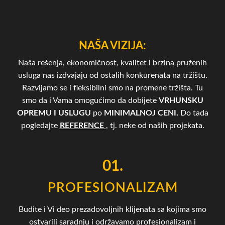
NAŠA VIZIJA:
Naša rešenja, ekonomičnost, kvalitet i brzina pruženih
usluga nas izdvajaju od ostalih konkurenata na tržištu.
Razvijamo se i fleksibilni smo na promene tržišta. Tu
smo da i Vama omogućimo da dobijete
VRHUNSKU
OPREMU I USLUGU
po
MINIMALNOJ CENI.
Do tada
pogledajte
REFERENCE
, tj. neke od naših projekata.
01.
PROFESIONALIZAM
Budite i Vi deo prezadovoljnih klijenata sa kojima smo
ostvarili saradnju i održavamo profesionalizam i