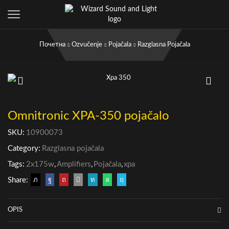
Почетна
Ozvučenje
Pojačala
Razglasna Pojačala
Omnitronic XPA-350 pojačalo
SKU:
10900073
Category:
Razglasna pojačala
Tags:
2x175w
,
Amplifiers
,
Pojačala
,
xpa
Share:
OPIS