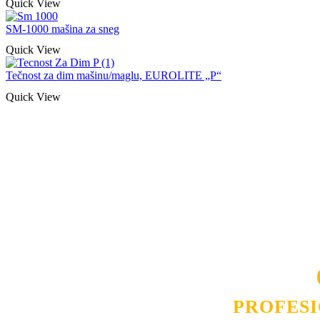
Quick View
SM-1000 mašina za sneg
Quick View
Tečnost za dim mašinu/maglu, EUROLITE „P“
Quick View
Naša rešenja, ekonomičnost, kvalitet 
smo na promene tržišta. Tu smo da
D
PROFES