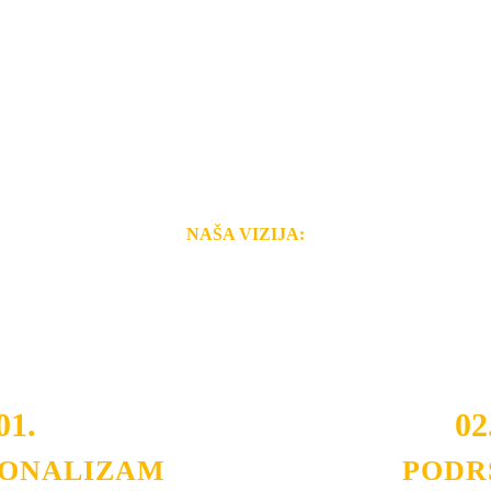
NAŠA VIZIJA:
i brzina pruženih usluga nas izdvajaju od ostalih konkurenata 
 i Vama omogućimo da dobijete
VRHUNSKU OPREMU I 
o tada pogledajte
REFERENCE
, tj. neke od naših projekat
01.
02
IONALIZAM
PODR