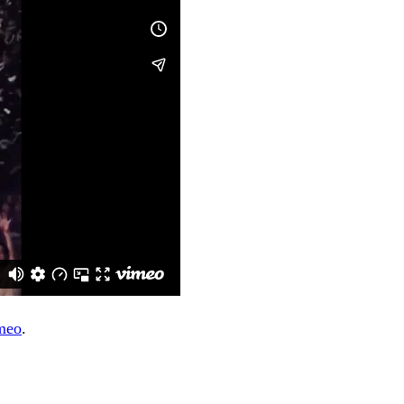
meo
.