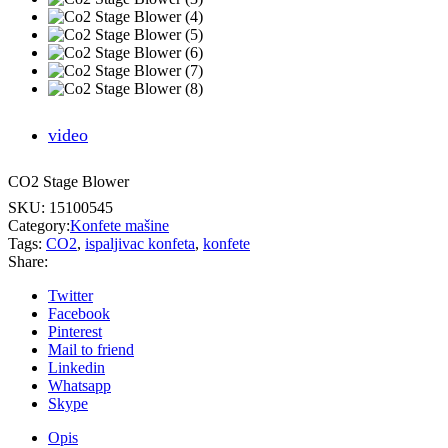
video
CO2 Stage Blower
SKU:
15100545
Category:
Konfete mašine
Tags:
CO2
,
ispaljivac konfeta
,
konfete
Share:
Twitter
Facebook
Pinterest
Mail to friend
Linkedin
Whatsapp
Skype
Opis