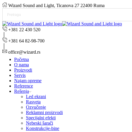
Wizard Sound and Light, Ticanova 27 22400 Ruma
+381 22 430 520
+381 64 82-98-700
office@wizard.rs
Početna
O nama
Proizvodi
Servis
Najam opreme
Reference
Rešenja
Led ekrani
Rasveta
Ozvučenje
Reklamni proizvodi
Specijalni efekti
Nebeski šarači
Konstrukcije-bine