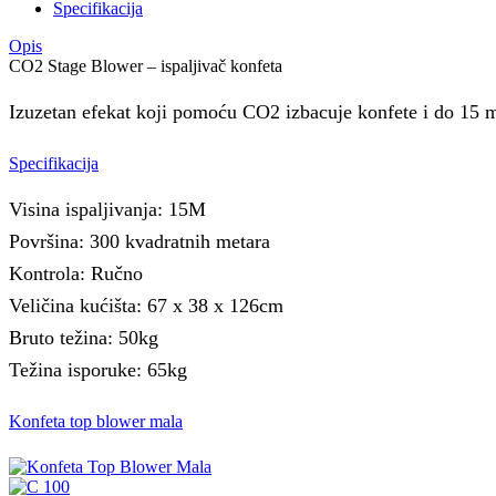
Specifikacija
Opis
CO2 Stage Blower – ispaljivač konfeta
Izuzetan efekat koji pomoću CO2 izbacuje konfete i do 15 me
Specifikacija
Visina ispaljivanja: 15M
Površina: 300 kvadratnih metara
Kontrola: Ručno
Veličina kućišta: 67 x 38 x 126cm
Bruto težina: 50kg
Težina isporuke: 65kg
Konfeta top blower mala