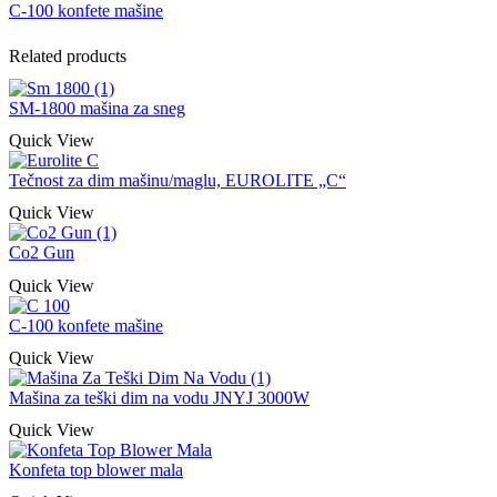
C-100 konfete mašine
Related products
SM-1800 mašina za sneg
Quick View
Tečnost za dim mašinu/maglu, EUROLITE „C“
Quick View
Co2 Gun
Quick View
C-100 konfete mašine
Quick View
Mašina za teški dim na vodu JNYJ 3000W
Quick View
Konfeta top blower mala