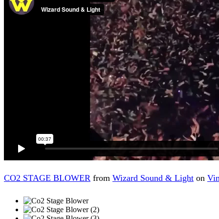
CO2 STAGE BLOWER
from
Wizard Sound & Light
on
Vi