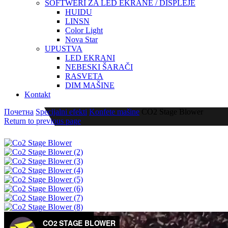
SOFTWERI ZA LED EKRANE / DISPLEJE
HUIDU
LINSN
Color Light
Nova Star
UPUSTVA
LED EKRANI
NEBESKI ŠARAČI
RASVETA
DIM MAŠINE
Kontakt
Почетна
Specijalni efekti
Konfete mašine
CO2 Stage Blower
Return to previous page