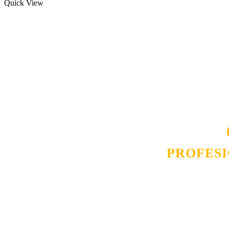
Quick View
Naša rešenja, ekonomičnost, kvalitet 
smo na promene tržišta. Tu smo da
D
PROFES
Budite i Vi deo prezadovo
ostvarili saradnju i o
pos