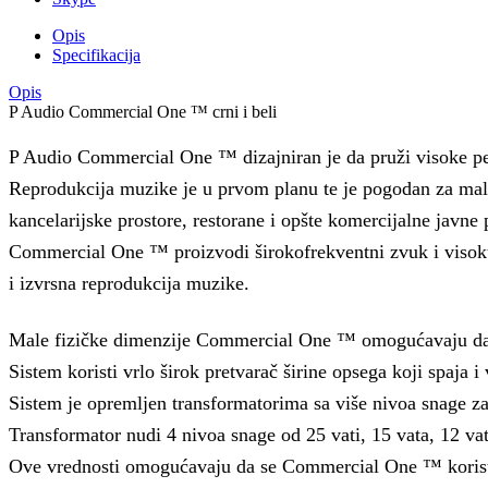
Opis
Specifikacija
Opis
P Audio Commercial One ™ crni i beli
P Audio Commercial One ™ dizajniran je da pruži visoke p
Reprodukcija muzike je u prvom planu te je pogodan za mal
kancelarijske prostore, restorane i opšte komercijalne javne 
Commercial One ™ proizvodi širokofrekventni zvuk i visoku 
i izvrsna reprodukcija muzike.
Male fizičke dimenzije Commercial One ™ omogućavaju da se
Sistem koristi vrlo širok pretvarač širine opsega koji spaja i
Sistem je opremljen transformatorima sa više nivoa snage 
Transformator nudi 4 nivoa snage od 25 vati, 15 vata, 12 vata
Ove vrednosti omogućavaju da se Commercial One ™ koristi 