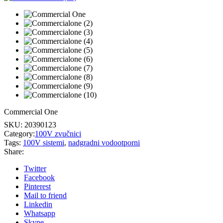
Commercial One
SKU:
20390123
Category:
100V zvučnici
Tags:
100V sistemi
,
nadgradni vodootporni
Share:
Twitter
Facebook
Pinterest
Mail to friend
Linkedin
Whatsapp
Skype