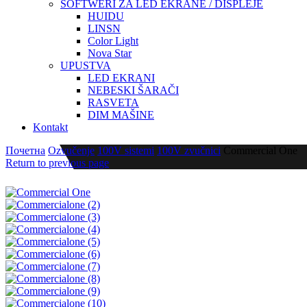
SOFTWERI ZA LED EKRANE / DISPLEJE
HUIDU
LINSN
Color Light
Nova Star
UPUSTVA
LED EKRANI
NEBESKI ŠARAČI
RASVETA
DIM MAŠINE
Kontakt
Почетна
Ozvučenje
100V sistemi
100V zvučnici
Commercial One
Return to previous page