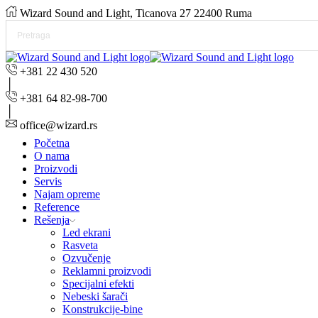
Wizard Sound and Light, Ticanova 27 22400 Ruma
+381 22 430 520
+381 64 82-98-700
office@wizard.rs
Početna
O nama
Proizvodi
Servis
Najam opreme
Reference
Rešenja
Led ekrani
Rasveta
Ozvučenje
Reklamni proizvodi
Specijalni efekti
Nebeski šarači
Konstrukcije-bine