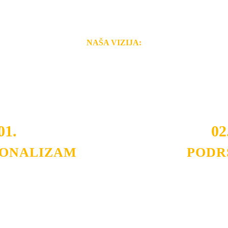
NAŠA VIZIJA:
i brzina pruženih usluga nas izdvajaju od ostalih konkurenata 
 i Vama omogućimo da dobijete
VRHUNSKU OPREMU I 
o tada pogledajte
REFERENCE
, tj. neke od naših projekat
01.
02
IONALIZAM
PODR
ljnih klijenata sa kojima smo
Nudimo savetovanje u izboru 
državamo profesionalizam i
projektovanje instalacija, mo
lovnost.