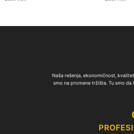
Naša rešenja, ekonomičnost, kvalitet 
smo na promene tržišta. Tu smo da
PROFES