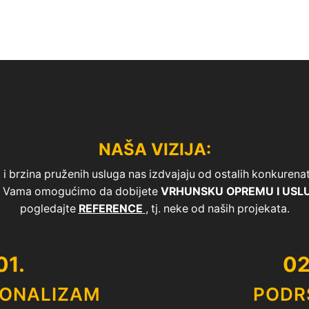
NAŠA VIZIJA:
i brzina pruženih usluga nas izdvajaju od ostalih konkurenata 
 i Vama omogućimo da dobijete
VRHUNSKU OPREMU I USL
pogledajte
REFERENCE
, tj. neke od naših projekata.
01.
02
IONALIZAM
PODR