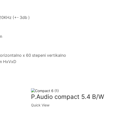
20KHz (+- 3db )
hm
horizontalno x 60 stepeni vertikalno
m HxVxD
P.Audio compact 5.4 B/W
Quick View