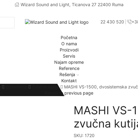
Wizard Sound and Light, Ticanova 27 22400 Ruma
+381 22 430 520
+3
Početna
O nama
Proizvodi
Servis
Najam opreme
Reference
Rešenja
Kontakt
а
Ozvučenje
Zvučne kutije
MASHI VS-1500, dvosistemska zvučn
Return to previous page
MASHI VS-1
zvučna kutij
SKU:
1720