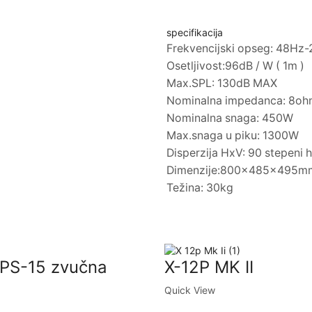
specifikacija
Frekvencijski opseg: 48Hz-
Osetljivost:96dB / W ( 1m )
Max.SPL: 130dB MAX
Nominalna impedanca: 8o
Nominalna snaga: 450W
Max.snaga u piku: 1300W
Disperzija HxV: 90 stepeni 
Dimenzije:800x485x495m
Težina: 30kg
 PS-15 zvučna
X-12P MK II
Quick View