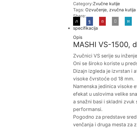
Category:
Zvučne kutije
Tags:
Ozvučenje
,
zvučna kutija
Share:
specifikacija
Opis
MASHI VS-1500, d
Zvučnici VS serije su inženj
Oni se široko koriste u pr
Dizajn izgleda je izvrstan i
visoke čvrstoće od 18 mm.
Namenska jedinica visoke e
efekat u uslovima velike sn
a snažni basi i skladni zv
performansi.
Pogodno za predstave sredn
venčanja i druga mesta za 