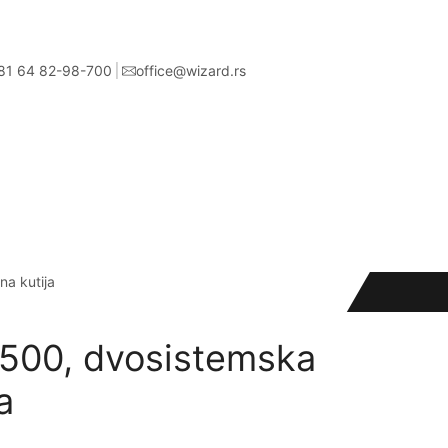
81 64 82-98-700
office@wizard.rs
a kutija
500, dvosistemska
a