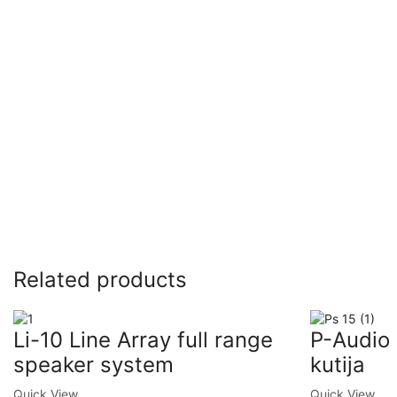
Related products
Li-10 Line Array full range
P-Audio
speaker system
kutija
Quick View
Quick View