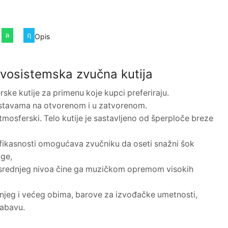
Opis
vosistemska zvučna kutija
erske kutije za primenu koje kupci preferiraju.
edstavama na otvorenom i u zatvorenom.
 atmosferski. Telo kutije je sastavljeno od šperploče breze
fikasnosti omogućava zvučniku da oseti snažni šok
age,
uk srednjeg nivoa čine ga muzičkom opremom visokih
jeg i većeg obima, barove za izvođačke umetnosti,
zabavu.