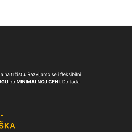
na tržištu. Razvijamo se i fleksibilni
UGU
po
MINIMALNOJ CENI.
Do tada
.
ŠKA