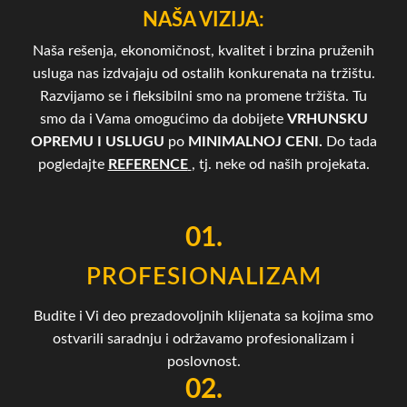
NAŠA VIZIJA:
Naša rešenja, ekonomičnost, kvalitet i brzina pruženih
usluga nas izdvajaju od ostalih konkurenata na tržištu.
Razvijamo se i fleksibilni smo na promene tržišta. Tu
smo da i Vama omogućimo da dobijete
VRHUNSKU
OPREMU I USLUGU
po
MINIMALNOJ CENI.
Do tada
pogledajte
REFERENCE
, tj. neke od naših projekata.
01.
PROFESIONALIZAM
Budite i Vi deo prezadovoljnih klijenata sa kojima smo
ostvarili saradnju i održavamo profesionalizam i
poslovnost.
02.