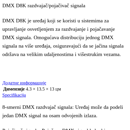
DMX D8K razdvajač/pojačivač signala
DMX D8K je uređaj koji se koristi u sistemima za
upravljanje osvetljenjem za razdvajanje i pojačavanje
DMX signala. Omogućava distribuciju jednog DMX
signala na više uređaja, osiguravajući da se jačina signala
održava na velikim udaljenostima i višestrukim vezama.
Додатне информације
Димензије
4.3 × 13.5 × 13 цм
Specifikacija
8-smerni DMX razdvajač signala: Uređaj može da podeli
jedan DMX signal na osam odvojenih izlaza.