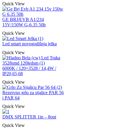
Quick View
GE BRJ/EVB A1/234
15V/150W G-6.35 50h
Quick View
Led smart novogodišnja jelka
Quick View
6000K / 120×3528 / 14,4W /
IP20,65,68
Quick View
Rezervno grlo za sijalice PAR 56
i PAR 64
Quick View
DMX SPLITTER 1in – 8out
Quick View