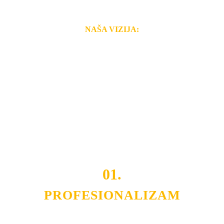
NAŠA VIZIJA:
Naša rešenja, ekonomičnost, kvalitet i brzina pruženih
usluga nas izdvajaju od ostalih konkurenata na tržištu.
Razvijamo se i fleksibilni smo na promene tržišta. Tu
smo da i Vama omogućimo da dobijete
VRHUNSKU
OPREMU I USLUGU
po
MINIMALNOJ CENI.
Do tada pogledajte
REFERENCE
, tj. neke od naših
projekata.
01.
PROFESIONALIZAM
Budite i Vi deo prezadovoljnih klijenata sa kojima smo