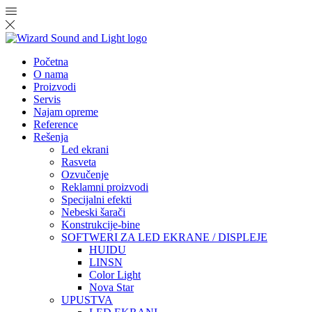
Početna
O nama
Proizvodi
Servis
Najam opreme
Reference
Rešenja
Led ekrani
Rasveta
Ozvučenje
Reklamni proizvodi
Specijalni efekti
Nebeski šarači
Konstrukcije-bine
SOFTWERI ZA LED EKRANE / DISPLEJE
HUIDU
LINSN
Color Light
Nova Star
UPUSTVA