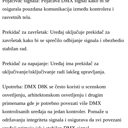
Pojačivač signala: Pojačava DMX signal kako bi se
osigurala pouzdana komunikacija između kontrolera i
rasvetnih tela.
Prekidač za završetak: Uređaj uključuje prekidač za
završetak kako bi se sprečilo odbijanje signala i obezbedio
stabilan rad.
Prekidač za napajanje: Uređaj ima prekidač za
uključivanje/isključivanje radi lakšeg upravljanja.
Upotreba: DMX D8K se često koristi u scenskom
osvetljenju, arhitektonskom osvetljenju i drugim
primenama gde je potrebno povezati više DMX
kontrolisanih uređaja na jedan kontroler. Pomaže u
održavanju integriteta signala i osigurava da svi povezani
uređaji primaju jak i stabilan DMX signal.