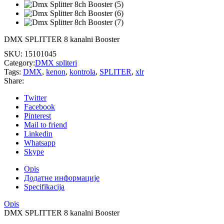
DMX SPLITTER 8 kanalni Booster
SKU:
15101045
Category:
DMX spliteri
Tags:
DMX
,
kenon
,
kontrola
,
SPLITER
,
xlr
Share:
Twitter
Facebook
Pinterest
Mail to friend
Linkedin
Whatsapp
Skype
Opis
Додатне информације
Specifikacija
Opis
DMX SPLITTER 8 kanalni Booster