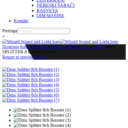
LED EKRANI
NEBESKI ŠARAČI
RASVETA
DIM MAŠINE
Kontakt
Pretraga
×
Почетна
Rasveta
Prateća oprema (rasveta)
DMX spliteri
DMX
SPLITTER 8 kanalni Booster
Return to previous page