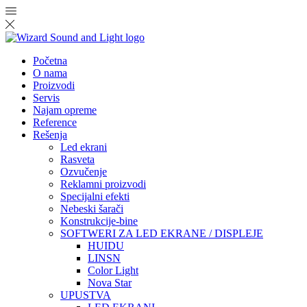
Početna
O nama
Proizvodi
Servis
Najam opreme
Reference
Rešenja
Led ekrani
Rasveta
Ozvučenje
Reklamni proizvodi
Specijalni efekti
Nebeski šarači
Konstrukcije-bine
SOFTWERI ZA LED EKRANE / DISPLEJE
HUIDU
LINSN
Color Light
Nova Star
UPUSTVA