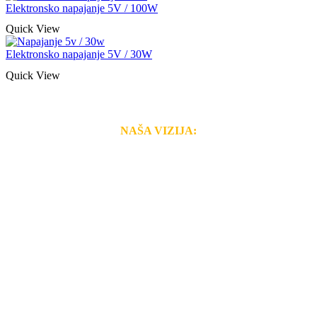
Elektronsko napajanje 5V / 100W
Quick View
Elektronsko napajanje 5V / 30W
Quick View
NAŠA VIZIJA:
Naša rešenja, ekonomičnost, kvalitet i brzina pruženih
usluga nas izdvajaju od ostalih konkurenata na tržištu.
Razvijamo se i fleksibilni smo na promene tržišta. Tu
smo da i Vama omogućimo da dobijete
VRHUNSKU
OPREMU I USLUGU
po
MINIMALNOJ CENI.
Do tada pogledajte
REFERENCE
, tj. neke od naših
projekata.