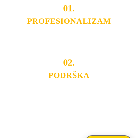
01.
PROFESIONALIZAM
Budite i Vi deo prezadovoljnih klijenata sa kojima smo
ostvarili saradnju i održavamo profesionalizam i
poslovnost.
02.
PODRŠKA
Nudimo savetovanje u izboru rasvete, dizajn prostora i
projektovanje instalacija, montažu, servis i održavanje.
Politika privatnosti