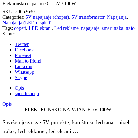
Elektronsko napajanje CL 5V / 100W
SKU:
20652630
Categories:
5V napajanje (choper)
,
5V transformator
,
Napajanja
,
Napajanja (LED displeji)
Tags:
coperi
,
LED ekrani
,
Led reklame
,
napajanje
,
smart traka
,
trafo
Share:
Twitter
Facebook
Pinterest
Mail to friend
Linkedin
Whatsapp
Skype
Opis
specifikacija
Opis
ELEKTRONSKO NAPAJANJE 5V 100W .
Savršen je za sve 5V projekte, kao što su led smart pixel
trake , led reklame , led ekrani …