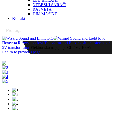
LED EKRANI
NEBESKI ŠARAČI
RASVETA
DIM MAŠINE
Kontakt
Почетна
Rezervni delovi
Transformatori
Elektronski transformatori
5V transformator
Elektronsko napajanje CL 5V / 100W
Return to previous page