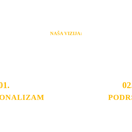
NAŠA VIZIJA:
i brzina pruženih usluga nas izdvajaju od ostalih konkurenata 
 i Vama omogućimo da dobijete
VRHUNSKU OPREMU I 
o tada pogledajte
REFERENCE
, tj. neke od naših projekat
01.
02
IONALIZAM
PODR
ljnih klijenata sa kojima smo
Nudimo savetovanje u izboru 
državamo profesionalizam i
projektovanje instalacija, mo
lovnost.