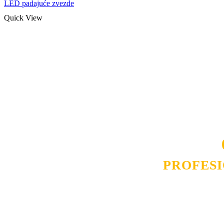
LED padajuće zvezde
Quick View
Naša rešenja, ekonomičnost, kvalitet 
smo na promene tržišta. Tu smo da
D
PROFES
Budite i Vi deo prezadovo
ostvarili saradnju i o
pos