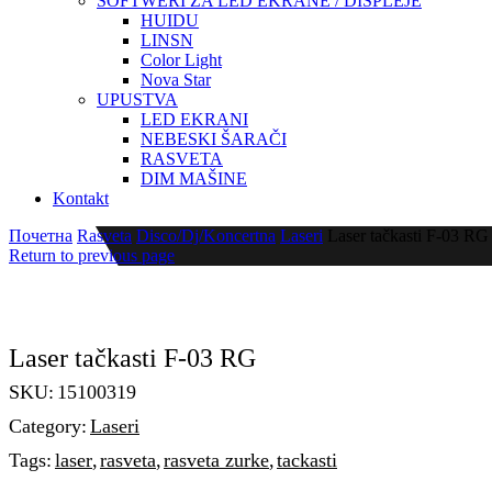
SOFTWERI ZA LED EKRANE / DISPLEJE
HUIDU
LINSN
Color Light
Nova Star
UPUSTVA
LED EKRANI
NEBESKI ŠARAČI
RASVETA
DIM MAŠINE
Kontakt
Почетна
Rasveta
Disco/Dj/Koncertna
Laseri
Laser tačkasti F-03 RG
Return to previous page
Laser tačkasti F-03 RG
SKU:
15100319
Category:
Laseri
Tags:
laser
,
rasveta
,
rasveta zurke
,
tackasti