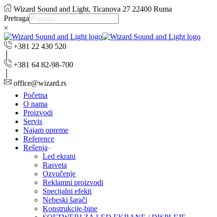
Wizard Sound and Light, Ticanova 27 22400 Ruma
Pretraga
×
+381 22 430 520
+381 64 82-98-700
office@wizard.rs
Početna
O nama
Proizvodi
Servis
Najam opreme
Reference
Rešenja
Led ekrani
Rasveta
Ozvučenje
Reklamni proizvodi
Specijalni efekti
Nebeski šarači
Konstrukcije-bine