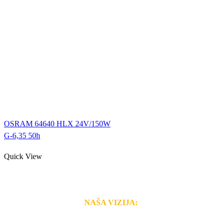
OSRAM 64640 HLX 24V/150W
G-6,35 50h
Quick View
NAŠA VIZIJA:
Naša rešenja, ekonomičnost, kvalitet i brzina pruženih