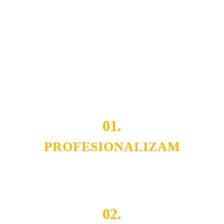
usluga nas izdvajaju od ostalih konkurenata na tržištu.
Razvijamo se i fleksibilni smo na promene tržišta. Tu
smo da i Vama omogućimo da dobijete
VRHUNSKU
OPREMU I USLUGU
po
MINIMALNOJ CENI.
Do tada pogledajte
REFERENCE
, tj. neke od naših
projekata.
01.
PROFESIONALIZAM
Budite i Vi deo prezadovoljnih klijenata sa kojima smo
ostvarili saradnju i održavamo profesionalizam i
poslovnost.
02.