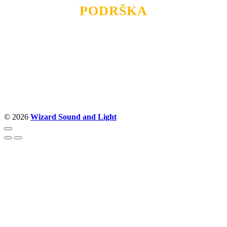
PODRŠKA
Nudimo savetovanje u izboru rasvete, dizajn prostora i
projektovanje instalacija, montažu, servis i održavanje.
Politika privatnosti
© 2026
Wizard Sound and Light