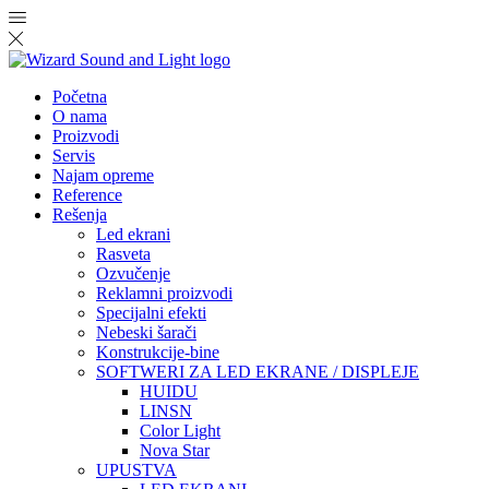
Početna
O nama
Proizvodi
Servis
Najam opreme
Reference
Rešenja
Led ekrani
Rasveta
Ozvučenje
Reklamni proizvodi
Specijalni efekti
Nebeski šarači
Konstrukcije-bine
SOFTWERI ZA LED EKRANE / DISPLEJE
HUIDU
LINSN
Color Light
Nova Star
UPUSTVA