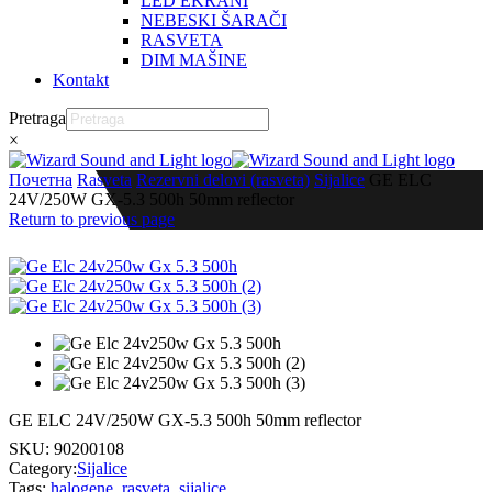
LED EKRANI
NEBESKI ŠARAČI
RASVETA
DIM MAŠINE
Kontakt
Pretraga
×
Почетна
Rasveta
Rezervni delovi (rasveta)
Sijalice
GE ELC
24V/250W GX-5.3 500h 50mm reflector
Return to previous page
GE ELC 24V/250W GX-5.3 500h 50mm reflector
SKU:
90200108
Category:
Sijalice
Tags:
halogene
,
rasveta
,
sijalice