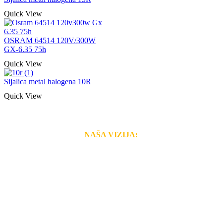
Quick View
OSRAM 64514 120V/300W
GX-6.35 75h
Quick View
Sijalica metal halogena 10R
Quick View
NAŠA VIZIJA:
Naša rešenja, ekonomičnost, kvalitet i brzina pruženih
usluga nas izdvajaju od ostalih konkurenata na tržištu.
Razvijamo se i fleksibilni smo na promene tržišta. Tu
smo da i Vama omogućimo da dobijete
VRHUNSKU
OPREMU I USLUGU
po
MINIMALNOJ CENI.