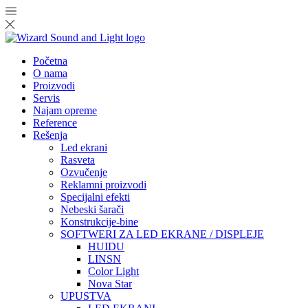
Početna
O nama
Proizvodi
Servis
Najam opreme
Reference
Rešenja
Led ekrani
Rasveta
Ozvučenje
Reklamni proizvodi
Specijalni efekti
Nebeski šarači
Konstrukcije-bine
SOFTWERI ZA LED EKRANE / DISPLEJE
HUIDU
LINSN
Color Light
Nova Star
UPUSTVA