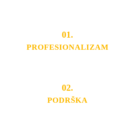
Do tada pogledajte
REFERENCE
, tj. neke od naših
projekata.
01.
PROFESIONALIZAM
Budite i Vi deo prezadovoljnih klijenata sa kojima smo
ostvarili saradnju i održavamo profesionalizam i
poslovnost.
02.
PODRŠKA
Nudimo savetovanje u izboru rasvete, dizajn prostora i
projektovanje instalacija, montažu, servis i održavanje.