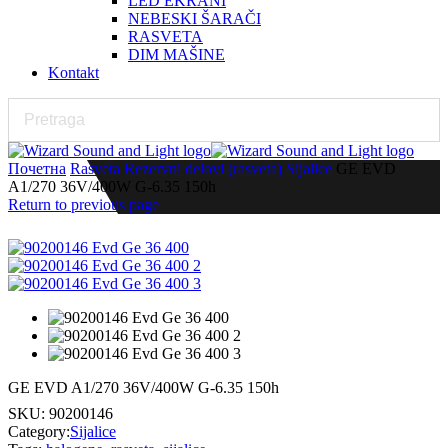
LED EKRANI
NEBESKI ŠARAČI
RASVETA
DIM MAŠINE
Kontakt
Почетна
Rasveta
Rezervni delovi (rasveta)
Sijalice
GE EVD
A1/270 36V/400W G-6.35 150h
Return to previous page
GE EVD A1/270 36V/400W G-6.35 150h
SKU:
90200146
Category:
Sijalice