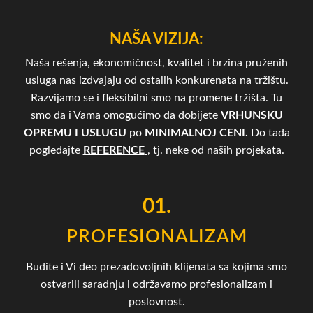
NAŠA VIZIJA:
Naša rešenja, ekonomičnost, kvalitet i brzina pruženih
usluga nas izdvajaju od ostalih konkurenata na tržištu.
Razvijamo se i fleksibilni smo na promene tržišta. Tu
smo da i Vama omogućimo da dobijete
VRHUNSKU
OPREMU I USLUGU
po
MINIMALNOJ CENI.
Do tada
pogledajte
REFERENCE
, tj. neke od naših projekata.
01.
PROFESIONALIZAM
Budite i Vi deo prezadovoljnih klijenata sa kojima smo
ostvarili saradnju i održavamo profesionalizam i
poslovnost.