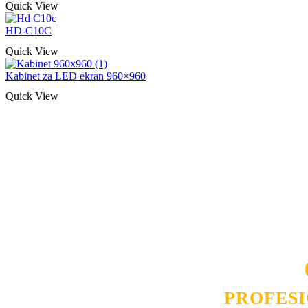
Quick View
HD-C10C
Quick View
Kabinet za LED ekran 960×960
Quick View
Naša rešenja, ekonomičnost, kvalitet 
smo na promene tržišta. Tu smo da
D
PROFES