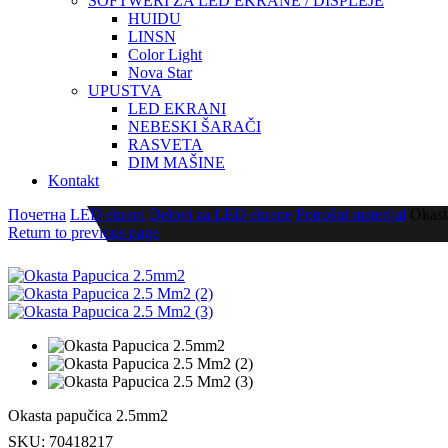
SOFTWERI ZA LED EKRANE / DISPLEJE
HUIDU
LINSN
Color Light
Nova Star
UPUSTVA
LED EKRANI
NEBESKI ŠARAČI
RASVETA
DIM MAŠINE
Kontakt
Почетна
LED ekrani
Delovi za LED ekrane
Potrošni materijal
Okast
Return to previous page
Okasta papučica 2.5mm2
SKU:
70418217