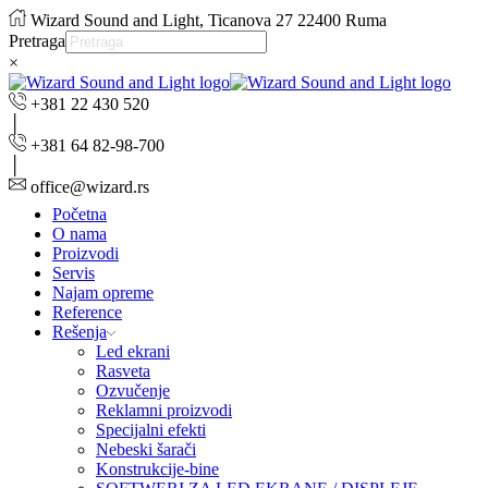
Wizard Sound and Light, Ticanova 27 22400 Ruma
Pretraga
×
+381 22 430 520
+381 64 82-98-700
office@wizard.rs
Početna
O nama
Proizvodi
Servis
Najam opreme
Reference
Rešenja
Led ekrani
Rasveta
Ozvučenje
Reklamni proizvodi
Specijalni efekti
Nebeski šarači
Konstrukcije-bine