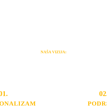
NAŠA VIZIJA:
i brzina pruženih usluga nas izdvajaju od ostalih konkurenata 
 i Vama omogućimo da dobijete
VRHUNSKU OPREMU I 
o tada pogledajte
REFERENCE
, tj. neke od naših projekat
01.
02
IONALIZAM
PODR