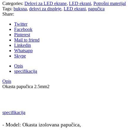
Categories:
Delovi za LED ekrane
,
LED ekrani
,
Potrošni materijal
Tags:
buksna
,
delovi za displeje
,
LED ekrani
,
papučica
Share:
Twitter
Facebook
Pinterest
Mail to friend
Linkedin
Whatsapp
Skype
Opis
specifikacija
Opis
Okasta papučica 2.5mm2
specifikacija
- Model: Okasta izolovana papučica,