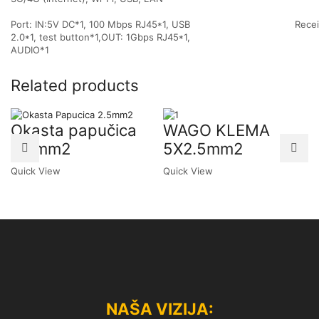
Port: IN:5V DC*1, 100 Mbps RJ45*1, USB
Recei
2.0*1, test button*1,OUT: 1Gbps RJ45*1,
AUDIO*1
Related products
Okasta papučica
WAGO KLEMA
2.5mm2
5X2.5mm2
Quick View
Quick View
NAŠA VIZIJA: