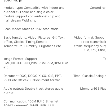
Specifikacija
module type: Compatible with indoor and
Control 
outdoor full color and single color
module.Support conventional chip and
mainstream PWM chip
Scan Mode: Static to 1/32 scan mode
Basic functions: Video, Pictures, Gif, Text,
Video format: Suppor
office, Clocks, Timing,Remote,
direct transmiss
Temperature, Humidity, Brightness etc.
frame frequency out
FLV, F4V, MKV,
Image Format: Support
T
BMP,GIF,JPG,PNG,PBM,PGM,PPM,XPM,XBM
etc.
Document:DOC, DOCX, XLSX, XLS, PPT,
Time: Classic Analog c
PPTX etc.Office2007Document format.
Audio output: Double track stereo audio
Memory:4GB Flash
output.
Communication: 100M RJ45 Ethernet,
3G/4G (Internet), Wi-Fi, USB, LAN