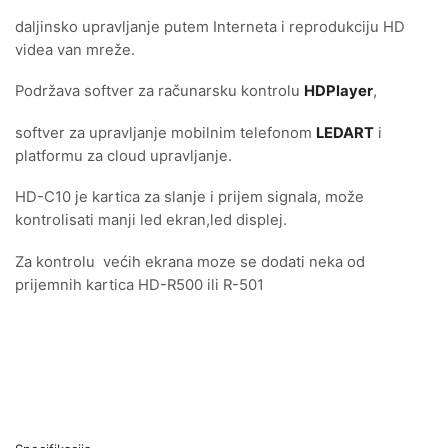
daljinsko upravljanje putem Interneta i reprodukciju HD
videa van mreže.
Podržava softver za računarsku kontrolu
HDPlayer
,
softver za upravljanje mobilnim telefonom
LEDART
i
platformu za cloud upravljanje.
HD-C10 je kartica za slanje i prijem signala, može
kontrolisati manji led ekran,led displej.
Za kontrolu većih ekrana moze se dodati neka od
prijemnih kartica HD-R500 ili R-501