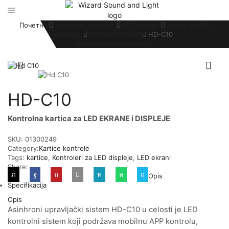
Почетна
Reklamni proizvodi
LED displeji
Delovi za LED
displeje
Kartice kontrole
HD-C10
Return to previous page
HD-C10
Kontrolna kartica za LED EKRANE i DISPLEJE
SKU:
01300249
Category:
Kartice kontrole
Tags:
kartice
,
Kontroleri za LED displeje
,
LED ekrani
Share:
Opis
Specifikacija
Opis
Asinhroni upravljački sistem HD-C10 u celosti je LED
kontrolni sistem koji podržava mobilnu APP kontrolu,