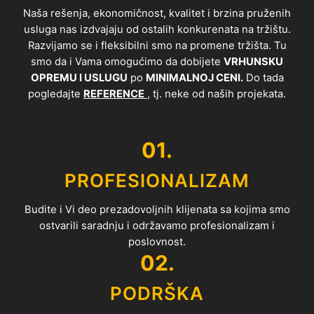
Naša rešenja, ekonomičnost, kvalitet i brzina pruženih
usluga nas izdvajaju od ostalih konkurenata na tržištu.
Razvijamo se i fleksibilni smo na promene tržišta. Tu
smo da i Vama omogućimo da dobijete
VRHUNSKU
OPREMU I USLUGU
po
MINIMALNOJ CENI.
Do tada
pogledajte
REFERENCE
, tj. neke od naših projekata.
01.
PROFESIONALIZAM
Budite i Vi deo prezadovoljnih klijenata sa kojima smo
ostvarili saradnju i održavamo profesionalizam i
poslovnost.
02.
PODRŠKA