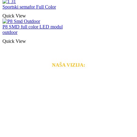
Sportski semafor Full Color
Quick View
P8 SMD full color LED modul
outdoor
Quick View
NAŠA VIZIJA:
Naša rešenja, ekonomičnost, kvalitet i brzina pruženih
usluga nas izdvajaju od ostalih konkurenata na tržištu.
Razvijamo se i fleksibilni smo na promene tržišta. Tu
smo da i Vama omogućimo da dobijete
VRHUNSKU
OPREMU I USLUGU
po
MINIMALNOJ CENI.
Do tada pogledajte
REFERENCE
, tj. neke od naših
projekata.