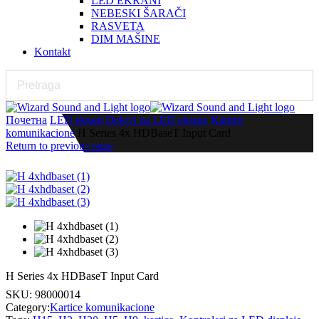
LED EKRANI
NEBESKI ŠARAČI
RASVETA
DIM MAŠINE
Kontakt
Почетна
LED ekrani
Delovi za LED ekrane
Kartice
komunikacione
H Series 4x HDBaseT Input Card
Return to previous page
H Series 4x HDBaseT Input Card
SKU:
98000014
Category:
Kartice komunikacione