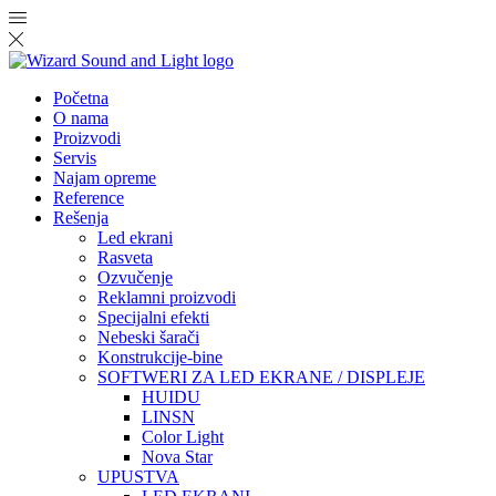
Početna
O nama
Proizvodi
Servis
Najam opreme
Reference
Rešenja
Led ekrani
Rasveta
Ozvučenje
Reklamni proizvodi
Specijalni efekti
Nebeski šarači
Konstrukcije-bine
SOFTWERI ZA LED EKRANE / DISPLEJE
HUIDU
LINSN
Color Light
Nova Star
UPUSTVA