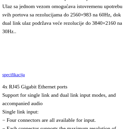
Ulaz sa jednom vezom omogućava istovremenu upotrebu
svih portova sa rezolucijama do 2560×983 na 60Hz, dok
dual link ulaz podržava veće rezolucije do 3840×2160 na
30Hz..
specifikacija
4x RJ45 Gigabit Ethernet ports
Support for single link and dual link input modes, and
accompanied audio
Single link input:
− Four connectors are all available for input.
− Each connector supports the maximum resolution of