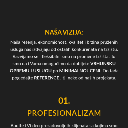
NAŠA VIZIJA:
Naša rešenja, ekonomičnost, kvalitet i brzina pruženih
usluga nas izdvajaju od ostalih konkurenata na tržištu.
Razvijamo se i fleksibilni smo na promene tržišta. Tu
smo da i Vama omogućimo da dobijete
VRHUNSKU
OPREMU I USLUGU
po
MINIMALNOJ CENI.
Do tada
pogledajte
REFERENCE
, tj. neke od naših projekata.
01.
PROFESIONALIZAM
Budite i Vi deo prezadovoljnih klijenata sa kojima smo