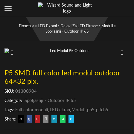
Почетна
LED Ekrani
Delovi Za LED Ekrane
Moduli
Spoljašnji - Outdoor IP 65
P5 SMD full color led modul outdoor
64×32 pix.
SKU:
01300904
Category:
Spoljašnji - Outdoor IP 65
Tags:
Full color moduli
,
LED ekran
,
Moduli
,
ph5
,
pitch5
Share: