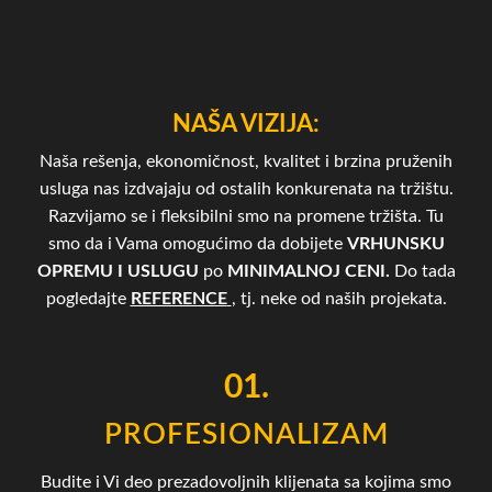
NAŠA VIZIJA:
Naša rešenja, ekonomičnost, kvalitet i brzina pruženih
usluga nas izdvajaju od ostalih konkurenata na tržištu.
Razvijamo se i fleksibilni smo na promene tržišta. Tu
smo da i Vama omogućimo da dobijete
VRHUNSKU
OPREMU I USLUGU
po
MINIMALNOJ CENI.
Do tada
pogledajte
REFERENCE
, tj. neke od naših projekata.
01.
PROFESIONALIZAM
Budite i Vi deo prezadovoljnih klijenata sa kojima smo