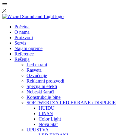
Početna
O nama
Proizvodi
Servis
Najam opreme
Reference
Rešenja
Led ekrani
Rasveta
Ozvučenje
Reklamni proizvodi
Specijalni efekti
Nebeski šarači
Konstrukcije-bine
SOFTWERI ZA LED EKRANE / DISPLEJE
HUIDU
LINSN
Color Light
Nova Star
UPUSTVA