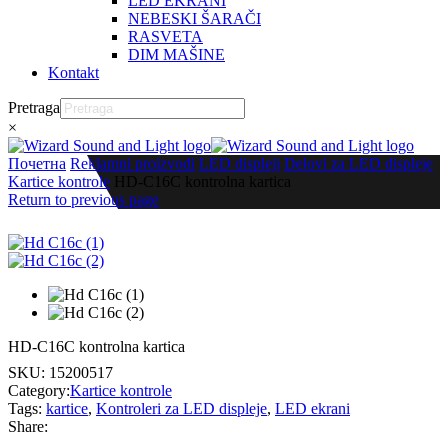
LED EKRANI
NEBESKI ŠARAČI
RASVETA
DIM MAŠINE
Kontakt
Pretraga
×
Почетна
Reklamni proizvodi
LED displeji
Delovi za LED displeje
Kartice kontrole
HD-C16C kontrolna kartica
Return to previous page
HD-C16C kontrolna kartica
SKU:
15200517
Category:
Kartice kontrole
Tags:
kartice
,
Kontroleri za LED displeje
,
LED ekrani
Share: