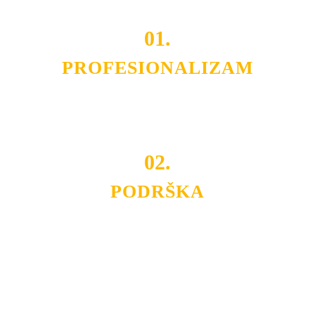
01.
PROFESIONALIZAM
Budite i Vi deo prezadovoljnih klijenata sa kojima smo
ostvarili saradnju i održavamo profesionalizam i
poslovnost.
02.
PODRŠKA
Nudimo savetovanje u izboru rasvete, dizajn prostora i
projektovanje instalacija, montažu, servis i održavanje.
Politika privatnosti