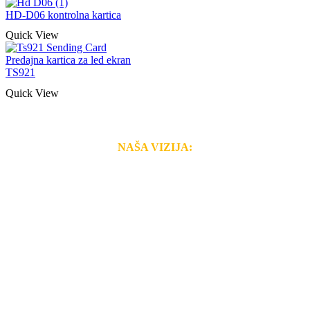
HD-D06 kontrolna kartica
Quick View
Predajna kartica za led ekran
TS921
Quick View
NAŠA VIZIJA:
Naša rešenja, ekonomičnost, kvalitet i brzina pruženih
usluga nas izdvajaju od ostalih konkurenata na tržištu.
Razvijamo se i fleksibilni smo na promene tržišta. Tu
smo da i Vama omogućimo da dobijete
VRHUNSKU
OPREMU I USLUGU
po
MINIMALNOJ CENI.
Do tada pogledajte
REFERENCE
, tj. neke od naših
projekata.