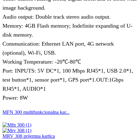
image background.
Audio output: Double track stereo audio output.
Memory: 4GB Flash memory; Indefinite expanding of U-
disk memory.
Communication: Ethernet LAN port, 4G network
(optional), Wi-Fi, USB.
Working Temperature: -20℃-80℃
Port: INPUTS: 5V DC*1, 100 Mbps RJ45*1, USB 2.0*1,
test button*1, sensor port*1, GPS port*1.OUT:1Gbps
RJ45*1, AUDIO*1
Power: 8W
MFN 300 multifunkcionalna kar...
MRV 308 prijemna kartica