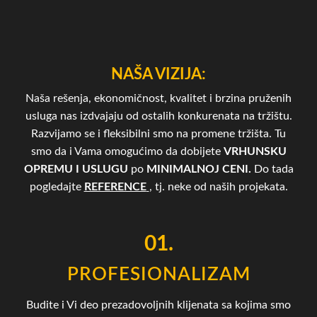
NAŠA VIZIJA:
Naša rešenja, ekonomičnost, kvalitet i brzina pruženih
usluga nas izdvajaju od ostalih konkurenata na tržištu.
Razvijamo se i fleksibilni smo na promene tržišta. Tu
smo da i Vama omogućimo da dobijete
VRHUNSKU
OPREMU I USLUGU
po
MINIMALNOJ CENI.
Do tada
pogledajte
REFERENCE
, tj. neke od naših projekata.
01.
PROFESIONALIZAM
Budite i Vi deo prezadovoljnih klijenata sa kojima smo