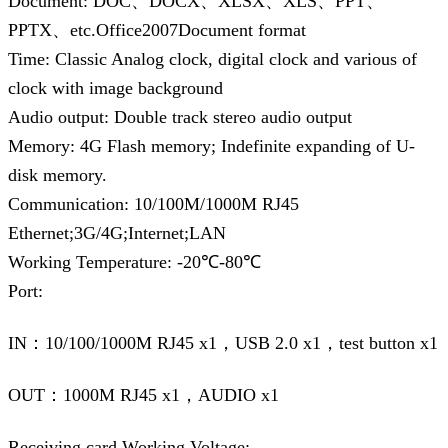
Document: DOC、DOCX、XLSX、XLS、PPT、
PPTX、etc.Office2007Document format
Time: Classic Analog clock, digital clock and various of
clock with image background
Audio output: Double track stereo audio output
Memory: 4G Flash memory; Indefinite expanding of U-
disk memory.
Communication: 10/100M/1000M RJ45
Ethernet;3G/4G;Internet;LAN
Working Temperature: -20℃-80℃
Port:
IN：10/100/1000M RJ45 x1，USB 2.0 x1，test button x1
OUT：1000M RJ45 x1，AUDIO x1
Receiving card Working Voltage: