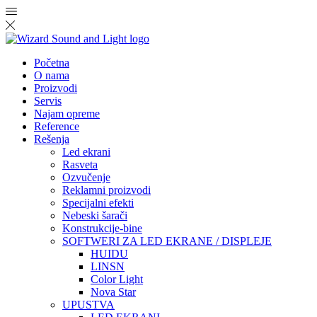
Početna
O nama
Proizvodi
Servis
Najam opreme
Reference
Rešenja
Led ekrani
Rasveta
Ozvučenje
Reklamni proizvodi
Specijalni efekti
Nebeski šarači
Konstrukcije-bine
SOFTWERI ZA LED EKRANE / DISPLEJE
HUIDU
LINSN
Color Light
Nova Star
UPUSTVA