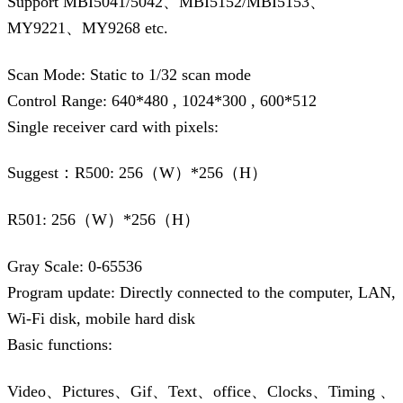
Support MBI5041/5042、MBI5152/MBI5153、
MY9221、MY9268 etc.
Scan Mode: Static to 1/32 scan mode
Control Range: 640*480 , 1024*300 , 600*512
Single receiver card with pixels:
Suggest：R500: 256（W）*256（H）
R501: 256（W）*256（H）
Gray Scale: 0-65536
Program update: Directly connected to the computer, LAN,
Wi-Fi disk, mobile hard disk
Basic functions:
Video、Pictures、Gif、Text、office、Clocks、Timing 、