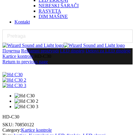
LED EKRANI
NEBESKI ŠARAČI
RASVETA
DIM MAŠINE
Kontakt
Почетна
Reklamni proizvodi
LED displeji
Delovi za LED displeje
Kartice kontrole
HD-C30
Return to previous page
HD-C30
SKU:
70850122
Category:
Kartice kontrole