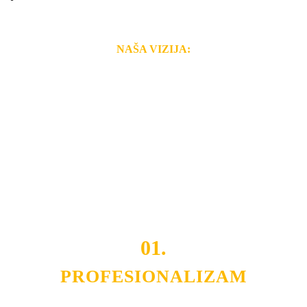
NAŠA VIZIJA:
Naša rešenja, ekonomičnost, kvalitet i brzina pruženih
usluga nas izdvajaju od ostalih konkurenata na tržištu.
Razvijamo se i fleksibilni smo na promene tržišta. Tu
smo da i Vama omogućimo da dobijete
VRHUNSKU
OPREMU I USLUGU
po
MINIMALNOJ CENI.
Do tada pogledajte
REFERENCE
, tj. neke od naših
projekata.
01.
PROFESIONALIZAM