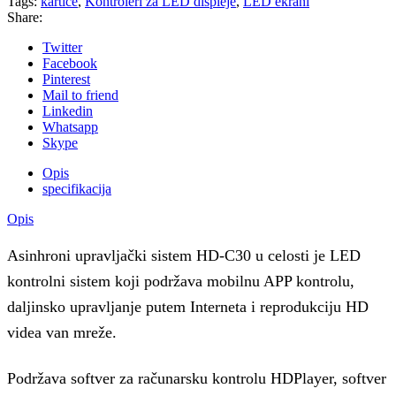
Tags:
kartice
,
Kontroleri za LED displeje
,
LED ekrani
Share:
Twitter
Facebook
Pinterest
Mail to friend
Linkedin
Whatsapp
Skype
Opis
specifikacija
Opis
Asinhroni upravljački sistem HD-C30 u celosti je LED
kontrolni sistem koji podržava mobilnu APP kontrolu,
daljinsko upravljanje putem Interneta i reprodukciju HD
videa van mreže.
Podržava softver za računarsku kontrolu HDPlayer, softver