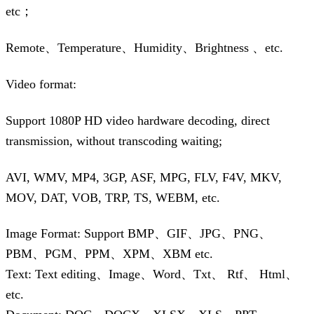
etc；
Remote、Temperature、Humidity、Brightness 、etc.
Video format:
Support 1080P HD video hardware decoding, direct
transmission, without transcoding waiting;
AVI, WMV, MP4, 3GP, ASF, MPG, FLV, F4V, MKV,
MOV, DAT, VOB, TRP, TS, WEBM, etc.
Image Format: Support BMP、GIF、JPG、PNG、
PBM、PGM、PPM、XPM、XBM etc.
Text: Text editing、Image、Word、Txt、 Rtf、 Html、
etc.