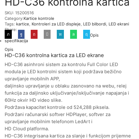
HD-C36 kontrolna kartica
SKU:
15200516
Category:
Kartice kontrole
Tags:
kartice
,
Kontroleri za LED displeje
,
LED bilbordi
,
LED ekrani
Share:
Opis
specifikacija
Opis
HD-C36 kontrolna kartica za LED ekrane
HD-C36 asinhroni sistem za kontrolu Full Color LED
modula je LED kontrolni sistem koji podržava bežično
upravljanje mobilnih APP,
daljinsko upravljanje u oblaku zasnovano na webu, relej
funkcija za daljinsko uključivanje/isključivanje napajanja i
60Hz okvir HD video slike.
Podržava kapacitet kontrole od 524,288 piksela.
Podržani računarski softver HDPlayer, softver za
upravljanje mobilnim telefonom LedArt i
HD Cloud platforma.
HD-C36 integrisana kartica za slanje i funkcijom prijemne