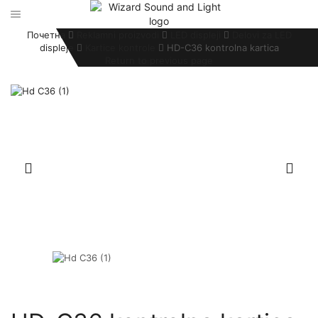
Почетна
Reklamni proizvodi
LED displeji
Delovi za LED
displeje
Kartice kontrole
HD-C36 kontrolna kartica
Return to previous page